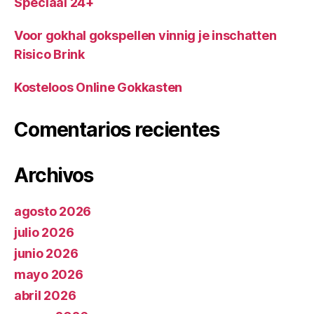
Speciaal 24+
Voor gokhal gokspellen vinnig je inschatten
Risico Brink
Kosteloos Online Gokkasten
Comentarios recientes
Archivos
agosto 2026
julio 2026
junio 2026
mayo 2026
abril 2026