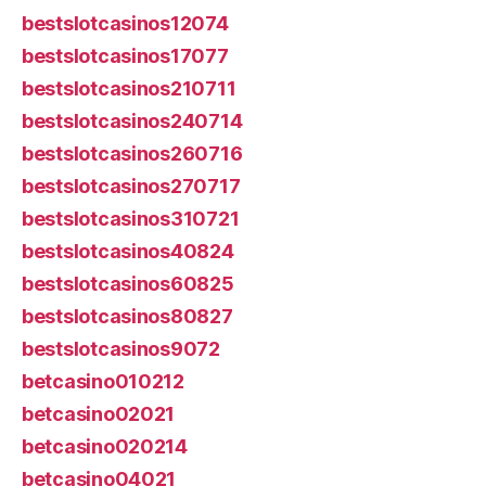
bestslotcasinos12074
bestslotcasinos17077
bestslotcasinos210711
bestslotcasinos240714
bestslotcasinos260716
bestslotcasinos270717
bestslotcasinos310721
bestslotcasinos40824
bestslotcasinos60825
bestslotcasinos80827
bestslotcasinos9072
betcasino010212
betcasino02021
betcasino020214
betcasino04021