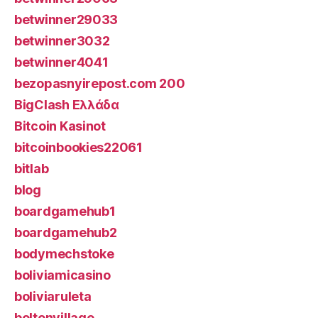
betwinner29033
betwinner3032
betwinner4041
bezopasnyirepost.com 200
BigClash Ελλάδα
Bitcoin Kasinot
bitcoinbookies22061
bitlab
blog
boardgamehub1
boardgamehub2
bodymechstoke
boliviamicasino
boliviaruleta
boltonvillage