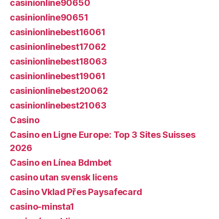
casinionline90650
casinionline90651
casinionlinebest16061
casinionlinebest17062
casinionlinebest18063
casinionlinebest19061
casinionlinebest20062
casinionlinebest21063
Casino
Casino en Ligne Europe: Top 3 Sites Suisses
2026
Casino en Línea Bdmbet
casino utan svensk licens
Casino Vklad Přes Paysafecard
casino-minsta1