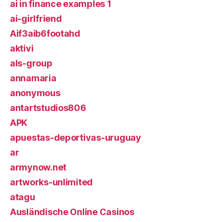
ai in finance examples 1
ai-girlfriend
Aif3aib6footahd
aktivi
als-group
annamaria
anonymous
antartstudios806
APK
apuestas-deportivas-uruguay
ar
armynow.net
artworks-unlimited
atagu
Ausländische Online Casinos