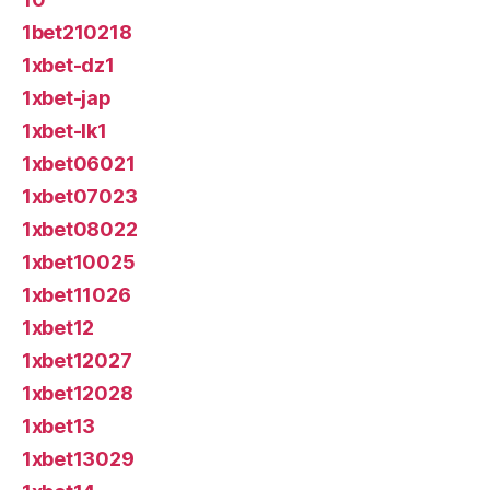
1bet210218
1xbet-dz1
1xbet-jap
1xbet-lk1
1xbet06021
1xbet07023
1xbet08022
1xbet10025
1xbet11026
1xbet12
1xbet12027
1xbet12028
1xbet13
1xbet13029