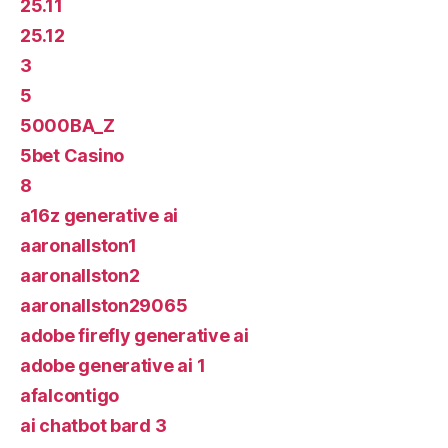
25.11
25.12
3
5
5000BA_Z
5bet Casino
8
a16z generative ai
aaronallston1
aaronallston2
aaronallston29065
adobe firefly generative ai
adobe generative ai 1
afalcontigo
ai chatbot bard 3