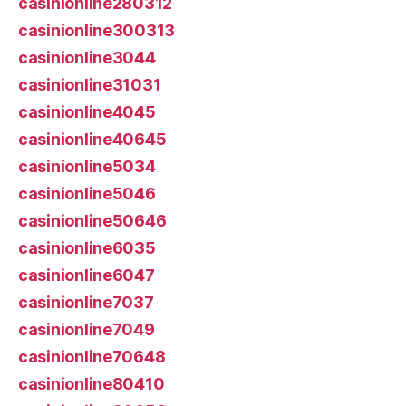
casinionline280312
casinionline300313
casinionline3044
casinionline31031
casinionline4045
casinionline40645
casinionline5034
casinionline5046
casinionline50646
casinionline6035
casinionline6047
casinionline7037
casinionline7049
casinionline70648
casinionline80410