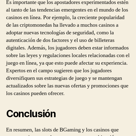
Es importante que los apostadores experimentados estén
al tanto de las tendencias emergentes en el mundo de los
casinos en línea. Por ejemplo, la creciente popularidad
de las criptomonedas ha llevado a muchos casinos a
adoptar nuevas tecnologías de seguridad, como la
autenticación de dos factores y el uso de billeteras
digitales. Además, los jugadores deben estar informados
sobre las leyes y regulaciones locales relacionadas con el
juego en línea, ya que esto puede afectar su experiencia.
Expertos en el campo sugieren que los jugadores
diversifiquen sus estrategias de juego y se mantengan
actualizados sobre las nuevas ofertas y promociones que
los casinos pueden ofrecer.
Conclusión
En resumen, las slots de BGaming y los casinos que