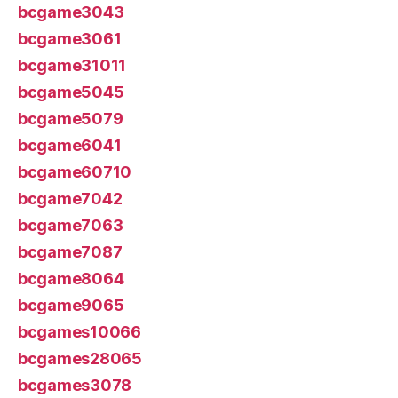
bcgame3043
bcgame3061
bcgame31011
bcgame5045
bcgame5079
bcgame6041
bcgame60710
bcgame7042
bcgame7063
bcgame7087
bcgame8064
bcgame9065
bcgames10066
bcgames28065
bcgames3078