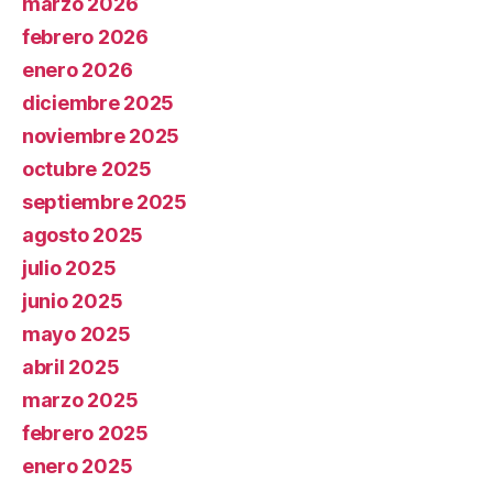
marzo 2026
febrero 2026
enero 2026
diciembre 2025
noviembre 2025
octubre 2025
septiembre 2025
agosto 2025
julio 2025
junio 2025
mayo 2025
abril 2025
marzo 2025
febrero 2025
enero 2025