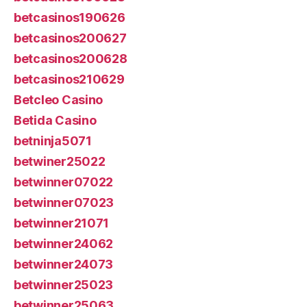
betcasinos190626
betcasinos200627
betcasinos200628
betcasinos210629
Betcleo Casino
Betida Casino
betninja5071
betwiner25022
betwinner07022
betwinner07023
betwinner21071
betwinner24062
betwinner24073
betwinner25023
betwinner25063