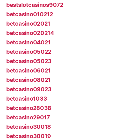
bestslotcasinos9072
betcasino010212
betcasino02021
betcasino020214
betcasino04021
betcasino05022
betcasino05023
betcasino06021
betcasino08021
betcasino09023
betcasino1033
betcasino28038
betcasino29017
betcasino30018
betcasino30019