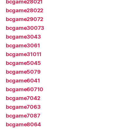
bcgame28021
bcgame28022
bcgame29072
bcgame30073
bcgame3043
bcgame3061
bcgame31011
bcgame5045
bcgame5079
bcgame6041
bcgame60710
bcgame7042
bcgame7063
bcgame7087
bcgame8064