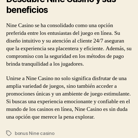
beneficios
Nine Casino se ha consolidado como una opción
preferida entre los entusiastas del juego en línea. Su
diseño intuitivo y su atención al cliente 24/7 aseguran
que la experiencia sea placentera y eficiente. Además, su
compromiso con la seguridad en los métodos de pago
brinda tranquilidad a los jugadores.
Unirse a Nine Casino no solo significa disfrutar de una
amplia variedad de juegos, sino también acceder a
promociones únicas y un ambiente de juego estimulante.
Si buscas una experiencia emocionante y confiable en el
mundo de los casinos en línea, Nine Casino es sin duda
una opción que merece la pena explorar.
bonus Nine casino
Etiquetas