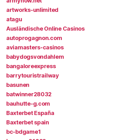
armynow.net
artworks-unlimited
atagu
Ausländische Online Casinos
autoprogagnon.com
aviamasters-casinos
babydogsvondahlem
bangaloreexpress
barrytouristrailway
basunen
batwinner28032
bauhutte-g.com
Baxterbet España
Baxterbet spain
bc-bdgame1