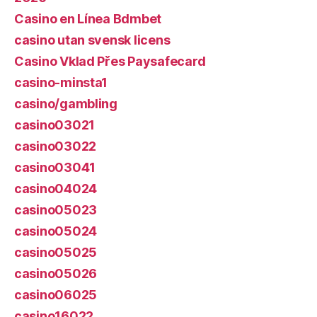
Casino en Línea Bdmbet
casino utan svensk licens
Casino Vklad Přes Paysafecard
casino-minsta1
casino/gambling
casino03021
casino03022
casino03041
casino04024
casino05023
casino05024
casino05025
casino05026
casino06025
casino16022