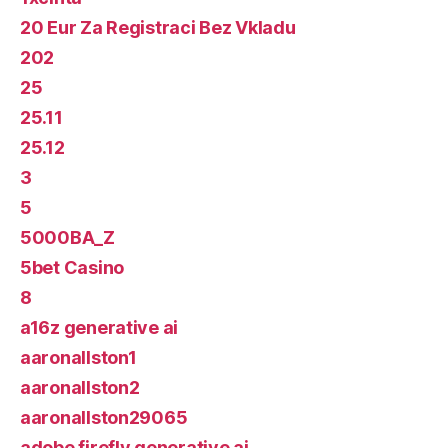
20 Eur Za Registraci Bez Vkladu
202
25
25.11
25.12
3
5
5000BA_Z
5bet Casino
8
a16z generative ai
aaronallston1
aaronallston2
aaronallston29065
adobe firefly generative ai