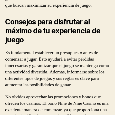
que buscan maximizar su experiencia de juego.
Consejos para disfrutar al
máximo de tu experiencia de
juego
Es fundamental establecer un presupuesto antes de
comenzar a jugar. Esto ayudará a evitar pérdidas
innecesarias y garantizar que el juego se mantenga como
una actividad divertida. Además, informarse sobre los
diferentes tipos de juegos y sus reglas es clave para
aumentar las posibilidades de ganar.
No olvides aprovechar las promociones y bonos que
ofrecen los casinos. El bono Nine de Nine Casino es una
excelente manera de comenzar, ya que proporciona una