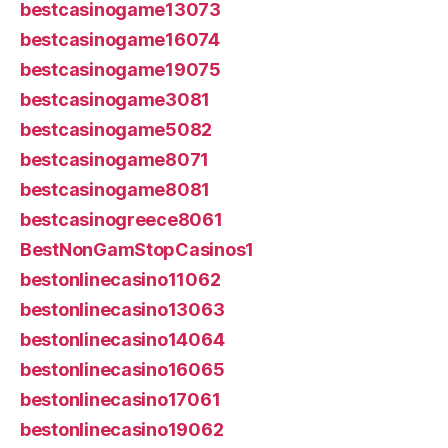
bestcasinogame13073
bestcasinogame16074
bestcasinogame19075
bestcasinogame3081
bestcasinogame5082
bestcasinogame8071
bestcasinogame8081
bestcasinogreece8061
BestNonGamStopCasinos1
bestonlinecasino11062
bestonlinecasino13063
bestonlinecasino14064
bestonlinecasino16065
bestonlinecasino17061
bestonlinecasino19062