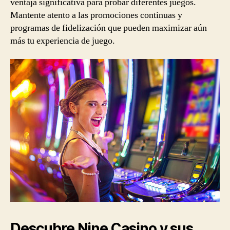
ventaja significativa para probar diferentes juegos.
Mantente atento a las promociones continuas y
programas de fidelización que pueden maximizar aún
más tu experiencia de juego.
Descubre Nine Casino y sus