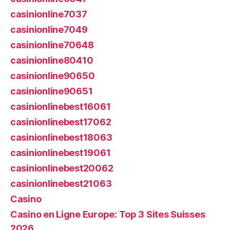
casinionline7037
casinionline7049
casinionline70648
casinionline80410
casinionline90650
casinionline90651
casinionlinebest16061
casinionlinebest17062
casinionlinebest18063
casinionlinebest19061
casinionlinebest20062
casinionlinebest21063
Casino
Casino en Ligne Europe: Top 3 Sites Suisses
2026