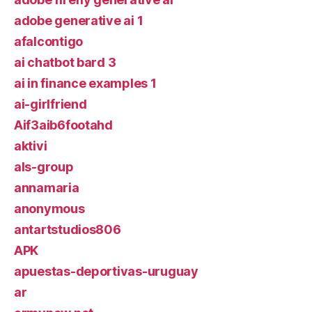
adobe generative ai 1
afalcontigo
ai chatbot bard 3
ai in finance examples 1
ai-girlfriend
Aif3aib6footahd
aktivi
als-group
annamaria
anonymous
antartstudios806
APK
apuestas-deportivas-uruguay
ar