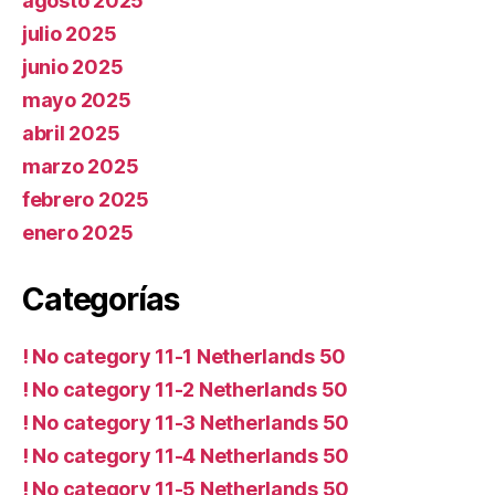
agosto 2025
julio 2025
junio 2025
mayo 2025
abril 2025
marzo 2025
febrero 2025
enero 2025
Categorías
! No category 11-1 Netherlands 50
! No category 11-2 Netherlands 50
! No category 11-3 Netherlands 50
! No category 11-4 Netherlands 50
! No category 11-5 Netherlands 50