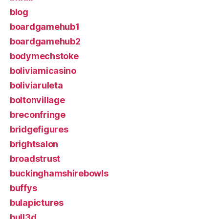
blog
boardgamehub1
boardgamehub2
bodymechstoke
boliviamicasino
boliviaruleta
boltonvillage
breconfringe
bridgefigures
brightsalon
broadstrust
buckinghamshirebowls
buffys
bulapictures
bull3d