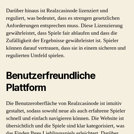
Darüber hinaus ist Realzcasinode lizenziert und
reguliert, was bedeutet, dass es strengen gesetzlichen
Anforderungen entsprechen muss. Diese Lizenzierung
gewährleistet, dass Spiele fair ablaufen und dass die
Zufälligkeit der Ergebnisse gewährleistet ist. Spieler
können darauf vertrauen, dass sie in einem sicheren und
regulierten Umfeld spielen.
Benutzerfreundliche
Plattform
Die Benutzeroberfläche von Realzcasinode ist intuitiv
gestaltet, sodass sowohl neue als auch erfahrene Spieler
schnell und einfach navigieren können. Die Website ist
übersichtlich und die Spiele sind klar kategorisiert, was
das Finden Ihres Lieblingsspiels erleichtert. Darüber