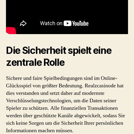
Die Sicherheit spielt eine
zentrale Rolle
Sichere und faire Spielbedingungen sind im Online-
Glücksspiel von größter Bedeutung. Realzcasinode hat
dies verstanden und setzt daher auf modernste
Verschlüsselungstechnologien, um die Daten seiner
Spieler zu schützen. Alle finanziellen Transaktionen
werden über geschützte Kanäle abgewickelt, sodass Sie
sich keine Sorgen um die Sicherheit Ihrer persönlichen
Informationen machen müssen.