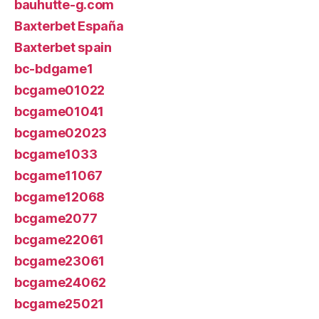
bauhutte-g.com
Baxterbet España
Baxterbet spain
bc-bdgame1
bcgame01022
bcgame01041
bcgame02023
bcgame1033
bcgame11067
bcgame12068
bcgame2077
bcgame22061
bcgame23061
bcgame24062
bcgame25021