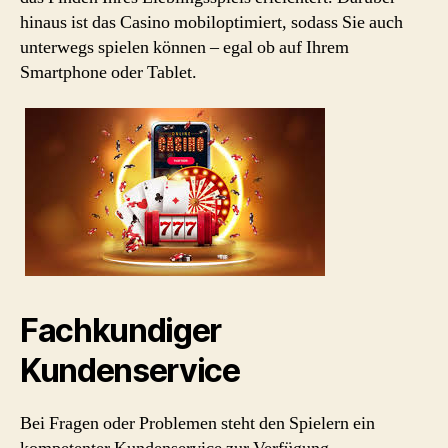
hinaus ist das Casino mobiloptimiert, sodass Sie auch
unterwegs spielen können – egal ob auf Ihrem
Smartphone oder Tablet.
Fachkundiger
Kundenservice
Bei Fragen oder Problemen steht den Spielern ein