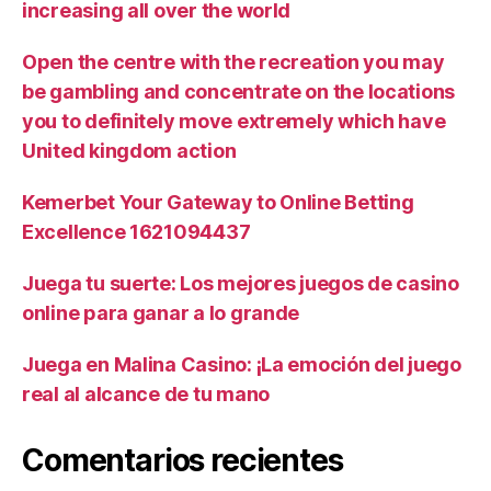
increasing all over the world
Open the centre with the recreation you may
be gambling and concentrate on the locations
you to definitely move extremely which have
United kingdom action
Kemerbet Your Gateway to Online Betting
Excellence 1621094437
Juega tu suerte: Los mejores juegos de casino
online para ganar a lo grande
Juega en Malina Casino: ¡La emoción del juego
real al alcance de tu mano
Comentarios recientes