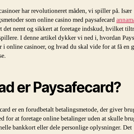
casinoer har revolutioneret måden, vi spiller på. Især
gsmetoder som online casino med paysafecard
annama
t det nemt og sikkert at foretage indskud, hvilket til
pillere. I denne artikel dykker vi ned i, hvordan Pay
r i online casinoer, og hvad du skal vide for at få en 
se.
ad er Paysafecard?
card er en forudbetalt betalingsmetode, der giver br
d for at foretage online betalinger uden at skulle br
onelle bankkort eller dele personlige oplysninger. Det