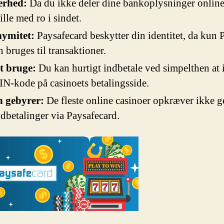
erhed:
Da du ikke deler dine bankoplysninger online
ille med ro i sindet.
ymitet:
Paysafecard beskytter din identitet, da kun 
 bruges til transaktioner.
t bruge:
Du kan hurtigt indbetale ved simpelthen at 
IN-kode på casinoets betalingsside.
n gebyrer:
De fleste online casinoer opkræver ikke g
ndbetalinger via Paysafecard.