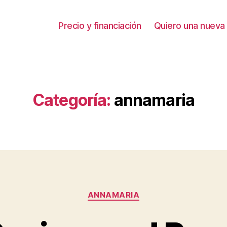
Precio y financiación
Quiero una nueva 
Categoría:
annamaria
Categorías
ANNAMARIA