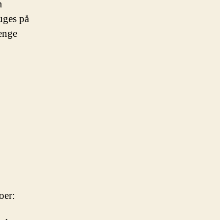
m
uges på
penge
oer: