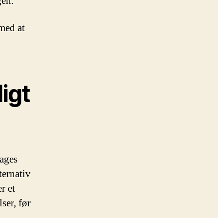
gen.
 med at
igt
tages
ternativ
r et
ser, før