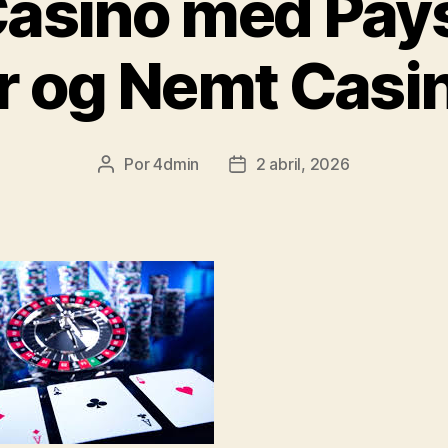
Casino med Pay
r og Nemt Casin
Por
4dmin
2 abril, 2026
Autor
Fecha
de
de
la
la
entrada
entrada