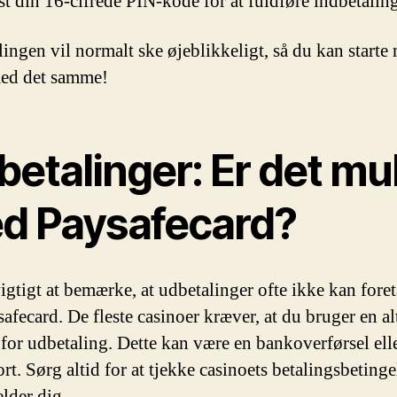
st din 16-cifrede PIN-kode for at fuldføre indbetalin
lingen vil normalt ske øjeblikkeligt, så du kan starte
med det samme!
etalinger: Er det mul
d Paysafecard?
vigtigt at bemærke, at udbetalinger ofte ikke kan fore
afecard. De fleste casinoer kræver, at du bruger en al
for udbetaling. Dette kan være en bankoverførsel elle
rt. Sørg altid for at tjekke casinoets betalingsbetingel
elder dig.