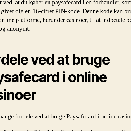
r ved, at du køber en paysafecard i en forhandler, so
r giver dig en 16-cifret PIN-kode. Denne kode kan br
nline platforme, herunder casinoer, til at indbetale 
 og anonymt.
rdele ved at bruge
safecard i online
sinoer
mange fordele ved at bruge Paysafecard i online casin