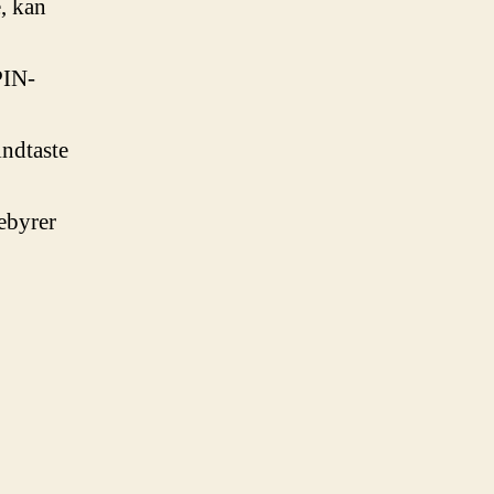
, kan
PIN-
indtaste
ebyrer