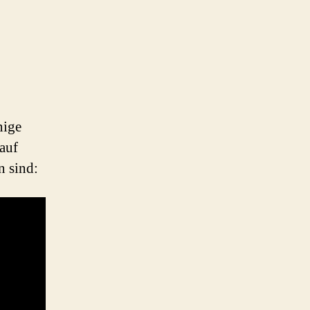
nige
auf
n sind: