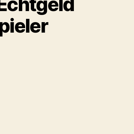
 Echtgeld
pieler