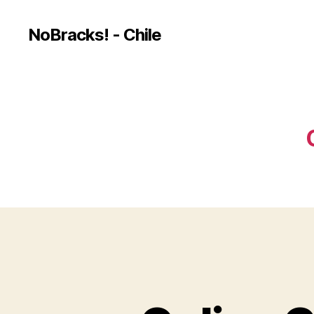
NoBracks! - Chile