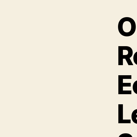
O
R
E
L