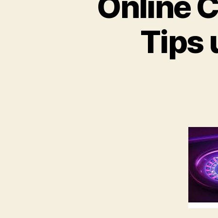
Online C
Tips 