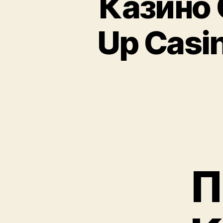
Казино 
Up Casi
П