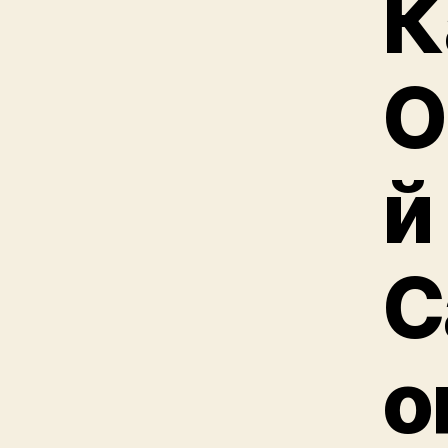
К
О
й
C
о