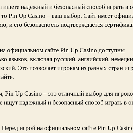
ы ищете надежный и безопасный способ играть в 
, то Pin Up Casino – ваш выбор. Сайт имеет офиц
ию, и его безопасность подтверждается сертифика
 на официальном сайте Pin Up Casino доступны
ько языков, включая русский, английский, немецки
зский. Это позволяет игрокам из разных стран игр
айте.
м, Pin Up Casino – это отличный выбор для игроко
е ищут надежный и безопасный способ играть в о
 Перед игрой на официальном сайте Pin Up Casino