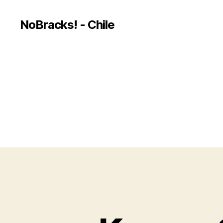
NoBracks! - Chile