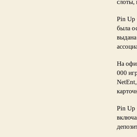
слоты, 
Pin Up
была о
выдана
ассоци
На офи
000 игр
NetEnt,
карточн
Pin Up
включая
депозит