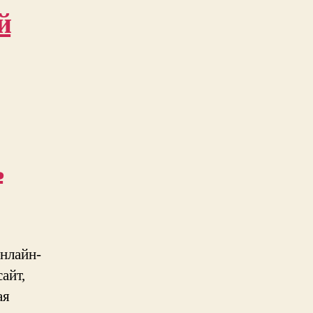
й
ь
онлайн-
айт,
ая