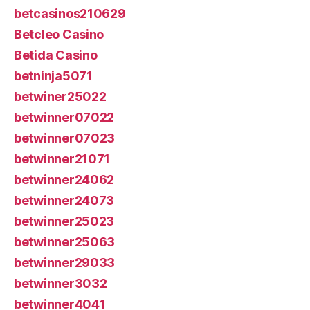
betcasinos210629
Betcleo Casino
Betida Casino
betninja5071
betwiner25022
betwinner07022
betwinner07023
betwinner21071
betwinner24062
betwinner24073
betwinner25023
betwinner25063
betwinner29033
betwinner3032
betwinner4041