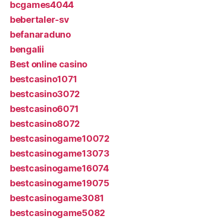
bcgames4044
bebertaler-sv
befanaraduno
bengalii
Best online casino
bestcasino1071
bestcasino3072
bestcasino6071
bestcasino8072
bestcasinogame10072
bestcasinogame13073
bestcasinogame16074
bestcasinogame19075
bestcasinogame3081
bestcasinogame5082