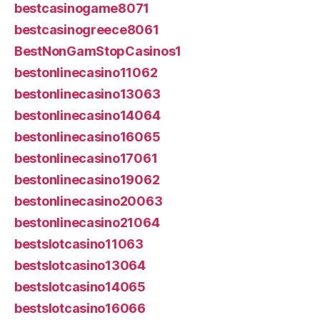
bestcasinogame8071
bestcasinogreece8061
BestNonGamStopCasinos1
bestonlinecasino11062
bestonlinecasino13063
bestonlinecasino14064
bestonlinecasino16065
bestonlinecasino17061
bestonlinecasino19062
bestonlinecasino20063
bestonlinecasino21064
bestslotcasino11063
bestslotcasino13064
bestslotcasino14065
bestslotcasino16066