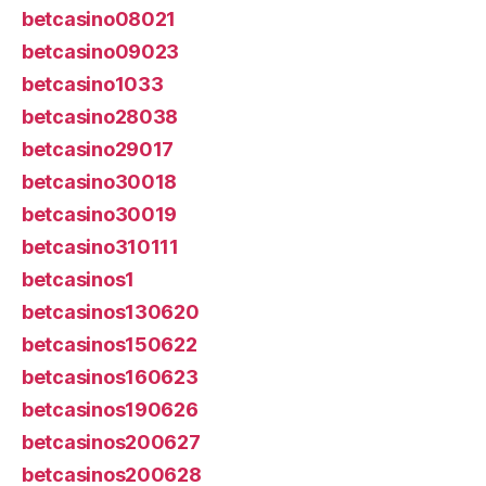
betcasino08021
betcasino09023
betcasino1033
betcasino28038
betcasino29017
betcasino30018
betcasino30019
betcasino310111
betcasinos1
betcasinos130620
betcasinos150622
betcasinos160623
betcasinos190626
betcasinos200627
betcasinos200628