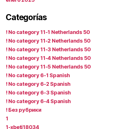
Categorías
! No category 11-1 Netherlands 50
! No category 11-2 Netherlands 50
! No category 11-3 Netherlands 50
! No category 11-4 Netherlands 50
! No category 11-5 Netherlands 50
! No category 6-1 Spanish
! No category 6-2 Spanish
! No category 6-3 Spanish
! No category 6-4 Spanish
! Без рубрики
1
1-xbeti18034