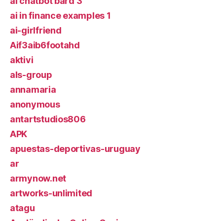
ai chatbot bard 3
ai in finance examples 1
ai-girlfriend
Aif3aib6footahd
aktivi
als-group
annamaria
anonymous
antartstudios806
APK
apuestas-deportivas-uruguay
ar
armynow.net
artworks-unlimited
atagu