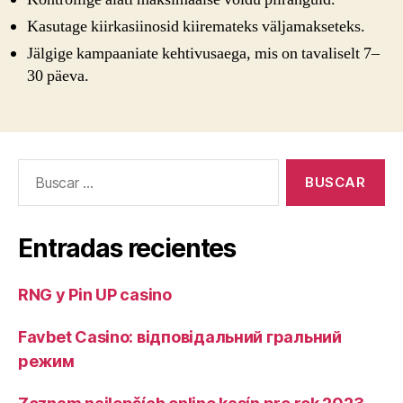
Kasutage kiirkasiinosid kiiremateks väljamakseteks.
Jälgige kampaaniate kehtivusaega, mis on tavaliselt 7–
30 päeva.
Buscar:
Entradas recientes
RNG у Pin UP casino
Favbet Casino: відповідальний гральний
режим