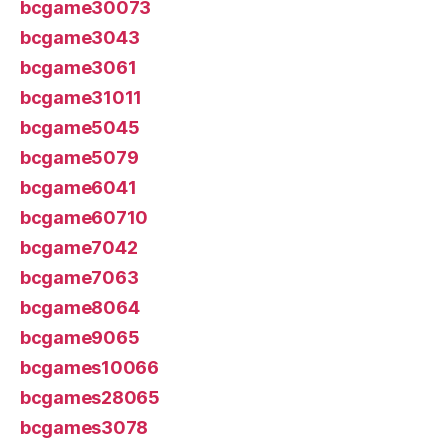
bcgame30073
bcgame3043
bcgame3061
bcgame31011
bcgame5045
bcgame5079
bcgame6041
bcgame60710
bcgame7042
bcgame7063
bcgame8064
bcgame9065
bcgames10066
bcgames28065
bcgames3078