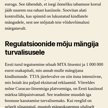
euroga. See tähendab, et isegi õnneliku tabamuse korral
jääb suurem osa rahast kasiinole. Soovitan alati
kontrollida, kas spinnid on lukustatud kindlatele
mängudele, sest see mõjutab teie võiduvõimalusi
märgatavalt.
Regulatsioonide mõju mängija
turvalisusele
Eesti turul tegutsemine nõuab MTA litsentsi ja 1 000 000
eurot osakapitali, mis annab mulle mängijana
kindlustunde. TTJA järelevalve on siin üsna intensiivne,
mis hoiab ära paljud eksitavad reklaamid. Võrreldes
mõne Curacao-litsentsiga platvormiga, on Eesti kasiinod
märksa läbipaistvamad. See teadmine muudab iga
boonuse kasutamise turvalisemaks. Kui reeglid on
selgelt sõnastatud, muutub mängukogemus oluliselt