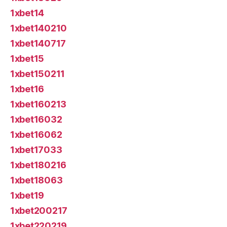
1xbet14
1xbet140210
1xbet140717
1xbet15
1xbet150211
1xbet16
1xbet160213
1xbet16032
1xbet16062
1xbet17033
1xbet180216
1xbet18063
1xbet19
1xbet200217
1xbet220219