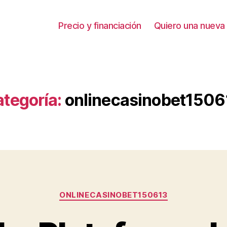
Precio y financiación
Quiero una nueva 
tegoría:
onlinecasinobet1506
Categorías
ONLINECASINOBET150613