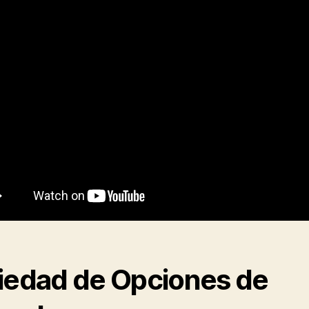
iedad de Opciones de