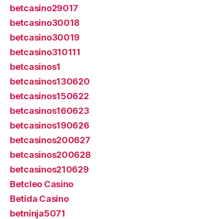
betcasino29017
betcasino30018
betcasino30019
betcasino310111
betcasinos1
betcasinos130620
betcasinos150622
betcasinos160623
betcasinos190626
betcasinos200627
betcasinos200628
betcasinos210629
Betcleo Casino
Betida Casino
betninja5071