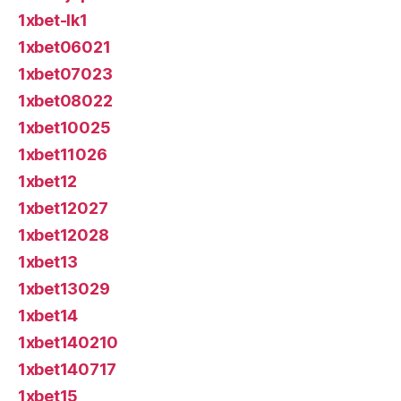
1xbet-lk1
1xbet06021
1xbet07023
1xbet08022
1xbet10025
1xbet11026
1xbet12
1xbet12027
1xbet12028
1xbet13
1xbet13029
1xbet14
1xbet140210
1xbet140717
1xbet15