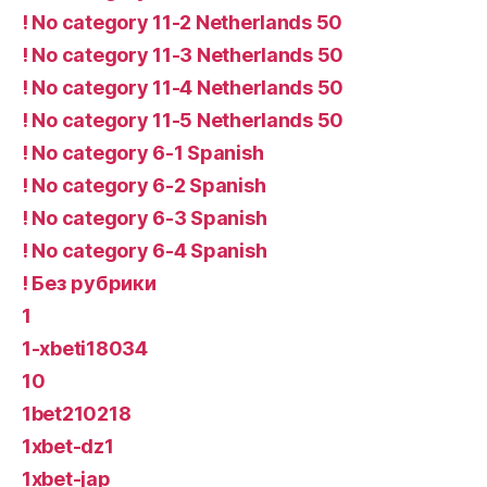
! No category 11-2 Netherlands 50
! No category 11-3 Netherlands 50
! No category 11-4 Netherlands 50
! No category 11-5 Netherlands 50
! No category 6-1 Spanish
! No category 6-2 Spanish
! No category 6-3 Spanish
! No category 6-4 Spanish
! Без рубрики
1
1-xbeti18034
10
1bet210218
1xbet-dz1
1xbet-jap