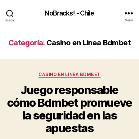
NoBracks! - Chile
Buscar
Menú
Categoría:
Casino en Línea Bdmbet
Categorías
CASINO EN LÍNEA BDMBET
Juego responsable
cómo Bdmbet promueve
la seguridad en las
apuestas