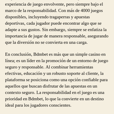
experiencia de juego envolvente, pero siempre bajo el
marco de la responsabilidad. Con más de 4000 juegos
disponibles, incluyendo tragaperras y apuestas
deportivas, cada jugador puede encontrar algo que se
adapte a sus gustos. Sin embargo, siempre se enfatiza la
importancia de jugar de manera responsable, asegurando
que la diversión no se convierta en una carga.
En conclusión, Bdmbet es más que un simple casino en
línea; es un líder en la promoción de un entorno de juego
seguro y responsable. Al combinar herramientas
efectivas, educación y un robusto soporte al cliente, la
plataforma se posiciona como una opción confiable para
aquellos que buscan disfrutar de las apuestas en un
contexto seguro. La responsabilidad en el juego es una
prioridad en Bdmbet, lo que la convierte en un destino
ideal para los jugadores conscientes.