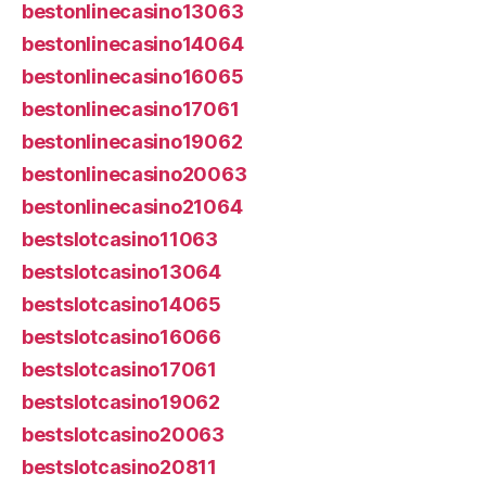
bestonlinecasino13063
bestonlinecasino14064
bestonlinecasino16065
bestonlinecasino17061
bestonlinecasino19062
bestonlinecasino20063
bestonlinecasino21064
bestslotcasino11063
bestslotcasino13064
bestslotcasino14065
bestslotcasino16066
bestslotcasino17061
bestslotcasino19062
bestslotcasino20063
bestslotcasino20811