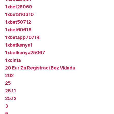
1xbet29069
1xbet310310
1xbet50712
1xbet60618
1xbetapp70714
1xbetkenya1
1xbetkenya25067
1xcinta
20 Eur Za Registraci Bez Vkladu
202
25
25.11
25.12
3
5