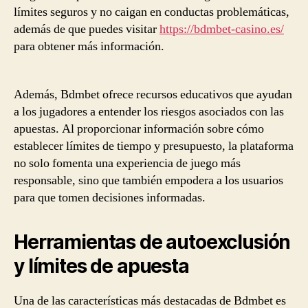
límites seguros y no caigan en conductas problemáticas,
además de que puedes visitar
https://bdmbet-casino.es/
para obtener más información.
Además, Bdmbet ofrece recursos educativos que ayudan
a los jugadores a entender los riesgos asociados con las
apuestas. Al proporcionar información sobre cómo
establecer límites de tiempo y presupuesto, la plataforma
no solo fomenta una experiencia de juego más
responsable, sino que también empodera a los usuarios
para que tomen decisiones informadas.
Herramientas de autoexclusión
y límites de apuesta
Una de las características más destacadas de Bdmbet es