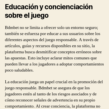
Educación y concienciación
sobre el juego
Bdmbet no se limita a ofrecer solo un entorno seguro;
también se esfuerza por educar a sus usuarios sobre los
diferentes aspectos del juego responsable. A través de
artículos, guías y recursos disponibles en su sitio, la
plataforma busca desmitificar conceptos erróneos sobre
las apuestas. Esto incluye aclarar mitos comunes que
pueden llevar a los jugadores a adoptar comportamientos
poco saludables.
La educación juega un papel crucial en la promoción del
juego responsable. Bdmbet se asegura de que los
jugadores estén al tanto de los riesgos asociados y de
cómo reconocer señales de advertencia en su propio
comportamiento. Al crear conciencia, la plataforma no