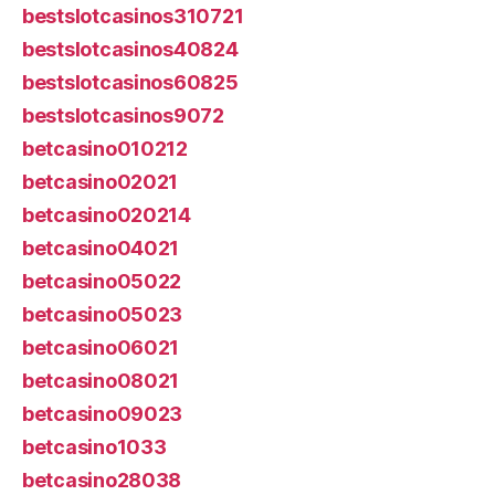
bestslotcasinos310721
bestslotcasinos40824
bestslotcasinos60825
bestslotcasinos9072
betcasino010212
betcasino02021
betcasino020214
betcasino04021
betcasino05022
betcasino05023
betcasino06021
betcasino08021
betcasino09023
betcasino1033
betcasino28038