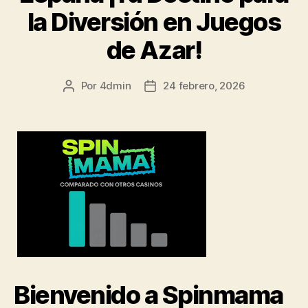
la Diversión en Juegos
de Azar!
Por
4dmin
24 febrero, 2026
Autor
Fecha
de
de
la
la
entrada
entrada
Bienvenido a Spinmama