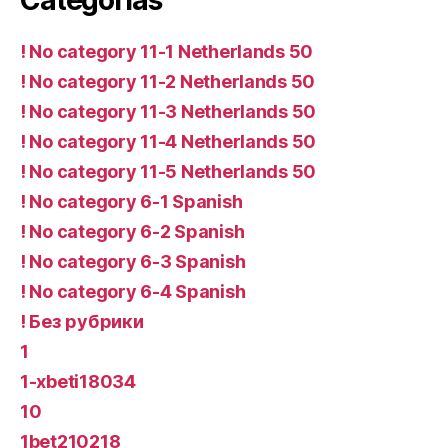
! No category 11-1 Netherlands 50
! No category 11-2 Netherlands 50
! No category 11-3 Netherlands 50
! No category 11-4 Netherlands 50
! No category 11-5 Netherlands 50
! No category 6-1 Spanish
! No category 6-2 Spanish
! No category 6-3 Spanish
! No category 6-4 Spanish
! Без рубрики
1
1-xbeti18034
10
1bet210218