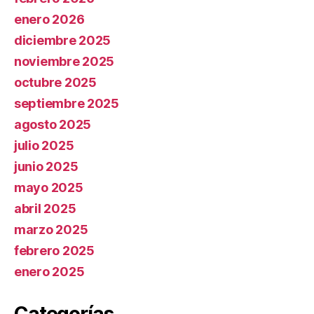
enero 2026
diciembre 2025
noviembre 2025
octubre 2025
septiembre 2025
agosto 2025
julio 2025
junio 2025
mayo 2025
abril 2025
marzo 2025
febrero 2025
enero 2025
Categorías