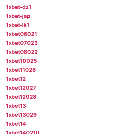
1xbet-dz1
1xbet-jap
1xbet-lk1
1xbet06021
1xbet07023
1xbet08022
1xbet10025
1xbet11026
1xbet12
1xbet12027
1xbet12028
1xbet13
1xbet13029
1xbet14
1xbet140210