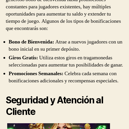
constantes para jugadores existentes, hay múltiples
oportunidades para aumentar tu saldo y extender tu
tiempo de juego. Algunos de los tipos de bonificaciones
que encontrarás son:
Bono de Bienvenida:
Atrae a nuevos jugadores con un
bono inicial en su primer depósito.
Giros Gratis:
Utiliza estos giros en tragamonedas
seleccionadas para aumentar tus posibilidades de ganar.
Promociones Semanales:
Celebra cada semana con
bonificaciones adicionales y recompensas especiales.
Seguridad y Atención al
Cliente