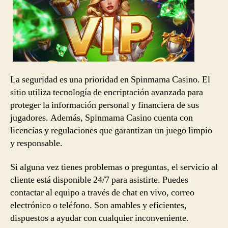
La seguridad es una prioridad en Spinmama Casino. El
sitio utiliza tecnología de encriptación avanzada para
proteger la información personal y financiera de sus
jugadores. Además, Spinmama Casino cuenta con
licencias y regulaciones que garantizan un juego limpio
y responsable.
Si alguna vez tienes problemas o preguntas, el servicio al
cliente está disponible 24/7 para asistirte. Puedes
contactar al equipo a través de chat en vivo, correo
electrónico o teléfono. Son amables y eficientes,
dispuestos a ayudar con cualquier inconveniente.