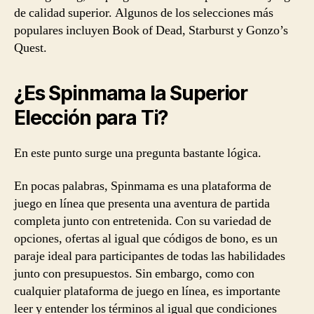
de calidad superior. Algunos de los selecciones más
populares incluyen Book of Dead, Starburst y Gonzo’s
Quest.
¿Es Spinmama la Superior
Elección para Ti?
En este punto surge una pregunta bastante lógica.
En pocas palabras, Spinmama es una plataforma de
juego en línea que presenta una aventura de partida
completa junto con entretenida. Con su variedad de
opciones, ofertas al igual que códigos de bono, es un
paraje ideal para participantes de todas las habilidades
junto con presupuestos. Sin embargo, como con
cualquier plataforma de juego en línea, es importante
leer y entender los términos al igual que condiciones