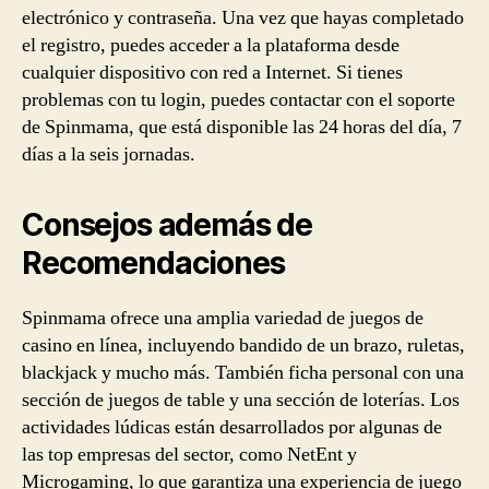
electrónico y contraseña. Una vez que hayas completado
el registro, puedes acceder a la plataforma desde
cualquier dispositivo con red a Internet. Si tienes
problemas con tu login, puedes contactar con el soporte
de Spinmama, que está disponible las 24 horas del día, 7
días a la seis jornadas.
Consejos además de
Recomendaciones
Spinmama ofrece una amplia variedad de juegos de
casino en línea, incluyendo bandido de un brazo, ruletas,
blackjack y mucho más. También ficha personal con una
sección de juegos de table y una sección de loterías. Los
actividades lúdicas están desarrollados por algunas de
las top empresas del sector, como NetEnt y
Microgaming, lo que garantiza una experiencia de juego