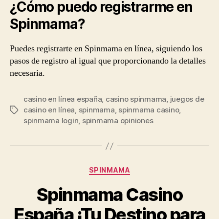
¿Cómo puedo registrarme en
Spinmama?
Puedes registrarte en Spinmama en línea, siguiendo los
pasos de registro al igual que proporcionando la detalles
necesaria.
casino en línea españa
,
casino spinmama
,
juegos de
casino en línea
,
spinmama
,
spinmama casino
,
Etiquetas
spinmama login
,
spinmama opiniones
Categorías
SPINMAMA
Spinmama Casino
España ¡Tu Destino para