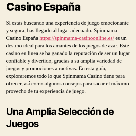
Casino España
Si estás buscando una experiencia de juego emocionante
y segura, has llegado al lugar adecuado. Spinmama
Casino España
https://spinmama-casinoonline.es/
es un
destino ideal para los amantes de los juegos de azar. Este
casino en línea se ha ganado la reputación de ser un lugar
confiable y divertido, gracias a su amplia variedad de
juegos y promociones atractivas. En esta guía,
exploraremos todo lo que Spinmama Casino tiene para
ofrecer, así como algunos consejos para sacar el máximo
provecho de tu experiencia de juego.
Una Amplia Selección de
Juegos