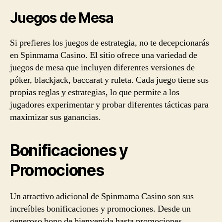
Juegos de Mesa
Si prefieres los juegos de estrategia, no te decepcionarás
en Spinmama Casino. El sitio ofrece una variedad de
juegos de mesa que incluyen diferentes versiones de
póker, blackjack, baccarat y ruleta. Cada juego tiene sus
propias reglas y estrategias, lo que permite a los
jugadores experimentar y probar diferentes tácticas para
maximizar sus ganancias.
Bonificaciones y
Promociones
Un atractivo adicional de Spinmama Casino son sus
increíbles bonificaciones y promociones. Desde un
generoso bono de bienvenida hasta promociones