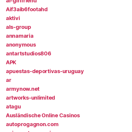
ai-girlfriend
Aif3aib6footahd
aktivi
als-group
annamaria
anonymous
antartstudios806
APK
apuestas-deportivas-uruguay
ar
armynow.net
artworks-unlimited
atagu
Ausländische Online Casinos
autoprogagnon.com