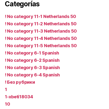
Categorías
! No category 11-1 Netherlands 50
! No category 11-2 Netherlands 50
! No category 11-3 Netherlands 50
! No category 11-4 Netherlands 50
! No category 11-5 Netherlands 50
! No category 6-1 Spanish
! No category 6-2 Spanish
! No category 6-3 Spanish
! No category 6-4 Spanish
! Без рубрики
1
1-xbeti18034
10