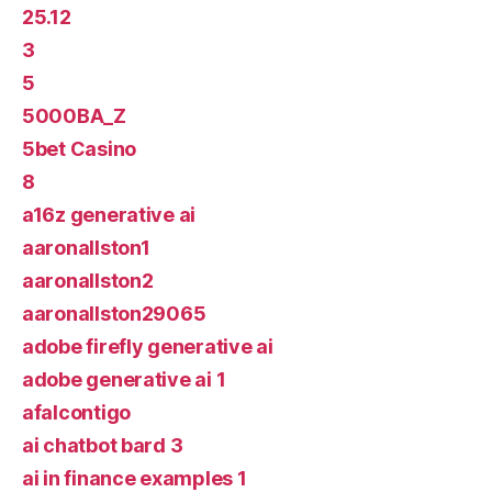
25.12
3
5
5000BA_Z
5bet Casino
8
a16z generative ai
aaronallston1
aaronallston2
aaronallston29065
adobe firefly generative ai
adobe generative ai 1
afalcontigo
ai chatbot bard 3
ai in finance examples 1