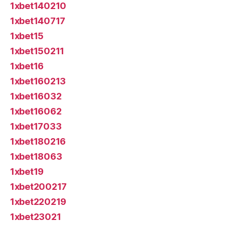
1xbet140210
1xbet140717
1xbet15
1xbet150211
1xbet16
1xbet160213
1xbet16032
1xbet16062
1xbet17033
1xbet180216
1xbet18063
1xbet19
1xbet200217
1xbet220219
1xbet23021