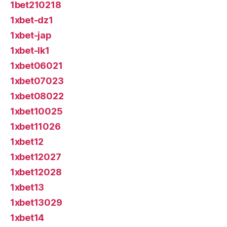
1bet210218
1xbet-dz1
1xbet-jap
1xbet-lk1
1xbet06021
1xbet07023
1xbet08022
1xbet10025
1xbet11026
1xbet12
1xbet12027
1xbet12028
1xbet13
1xbet13029
1xbet14