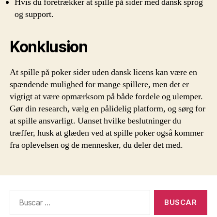
Hvis du foretrækker at spille på sider med dansk sprog
og support.
Konklusion
At spille på poker sider uden dansk licens kan være en
spændende mulighed for mange spillere, men det er
vigtigt at være opmærksom på både fordele og ulemper.
Gør din research, vælg en pålidelig platform, og sørg for
at spille ansvarligt. Uanset hvilke beslutninger du
træffer, husk at glæden ved at spille poker også kommer
fra oplevelsen og de mennesker, du deler det med.
Buscar: