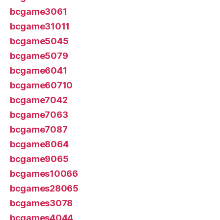
bcgame3061
bcgame31011
bcgame5045
bcgame5079
bcgame6041
bcgame60710
bcgame7042
bcgame7063
bcgame7087
bcgame8064
bcgame9065
bcgames10066
bcgames28065
bcgames3078
bcgames4044