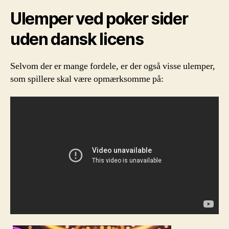
Ulemper ved poker sider
uden dansk licens
Selvom der er mange fordele, er der også visse ulemper,
som spillere skal være opmærksomme på: