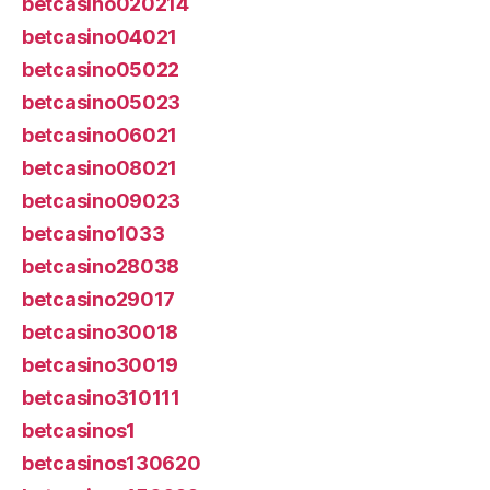
betcasino020214
betcasino04021
betcasino05022
betcasino05023
betcasino06021
betcasino08021
betcasino09023
betcasino1033
betcasino28038
betcasino29017
betcasino30018
betcasino30019
betcasino310111
betcasinos1
betcasinos130620