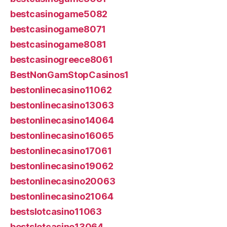
bestcasinogame5082
bestcasinogame8071
bestcasinogame8081
bestcasinogreece8061
BestNonGamStopCasinos1
bestonlinecasino11062
bestonlinecasino13063
bestonlinecasino14064
bestonlinecasino16065
bestonlinecasino17061
bestonlinecasino19062
bestonlinecasino20063
bestonlinecasino21064
bestslotcasino11063
bestslotcasino13064