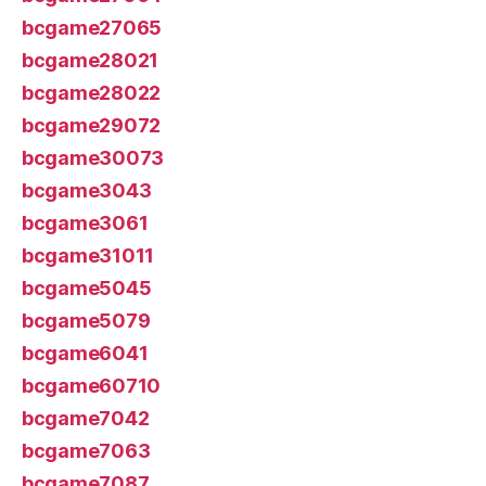
bcgame27065
bcgame28021
bcgame28022
bcgame29072
bcgame30073
bcgame3043
bcgame3061
bcgame31011
bcgame5045
bcgame5079
bcgame6041
bcgame60710
bcgame7042
bcgame7063
bcgame7087