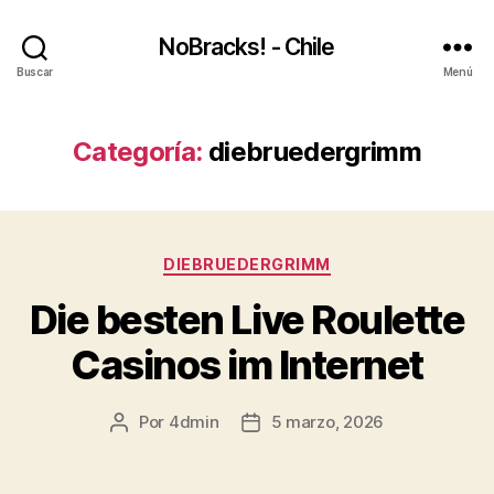
NoBracks! - Chile
Buscar
Menú
Categoría:
diebruedergrimm
Categorías
DIEBRUEDERGRIMM
Die besten Live Roulette
Casinos im Internet
Por
4dmin
5 marzo, 2026
Autor
Fecha
de
de
la
la