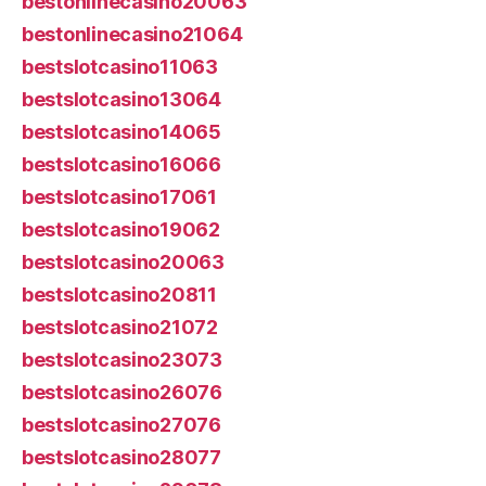
bestonlinecasino20063
bestonlinecasino21064
bestslotcasino11063
bestslotcasino13064
bestslotcasino14065
bestslotcasino16066
bestslotcasino17061
bestslotcasino19062
bestslotcasino20063
bestslotcasino20811
bestslotcasino21072
bestslotcasino23073
bestslotcasino26076
bestslotcasino27076
bestslotcasino28077