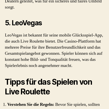
Dealern geleitet, was für ein sicheres und faires Umfeld
sorgt.
5. LeoVegas
LeoVegas ist bekannt für seine mobile Glücksspiel-App,
die auch Live Roulette bietet. Die Casino-Plattform hat
mehrere Preise für ihre Benutzerfreundlichkeit und das
Gesamtspielangebot gewonnen. Spieler können sich auf
konstant hohe Bild- und Tonqualität freuen, was das
Spielerlebnis noch angenehmer macht.
Tipps für das Spielen von
Live Roulette
Verstehen Sie die Regeln:
Bevor Sie spielen, sollten