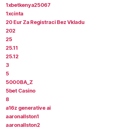
1xbetkenya25067
1xcinta
20 Eur Za Registraci Bez Vkladu
202
25
25.11
25.12
3
5
5000BA_Z
5bet Casino
8
a16z generative ai
aaronallston1
aaronallston2