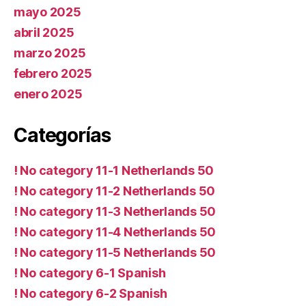
mayo 2025
abril 2025
marzo 2025
febrero 2025
enero 2025
Categorías
! No category 11-1 Netherlands 50
! No category 11-2 Netherlands 50
! No category 11-3 Netherlands 50
! No category 11-4 Netherlands 50
! No category 11-5 Netherlands 50
! No category 6-1 Spanish
! No category 6-2 Spanish