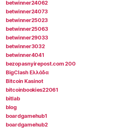
betwinner24062
betwinner24073
betwinner25023
betwinner25063
betwinner29033
betwinner3032
betwinner4041
bezopasnyirepost.com 200
BigClash Ελλάδα
Bitcoin Kasinot
bitcoinbookies22061
bitlab
blog
boardgamehub1
boardgamehub2