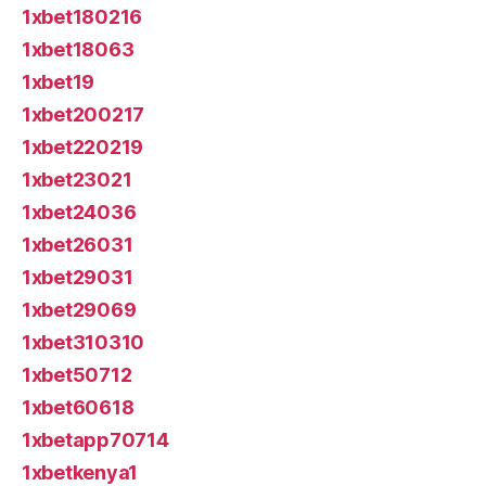
1xbet180216
1xbet18063
1xbet19
1xbet200217
1xbet220219
1xbet23021
1xbet24036
1xbet26031
1xbet29031
1xbet29069
1xbet310310
1xbet50712
1xbet60618
1xbetapp70714
1xbetkenya1