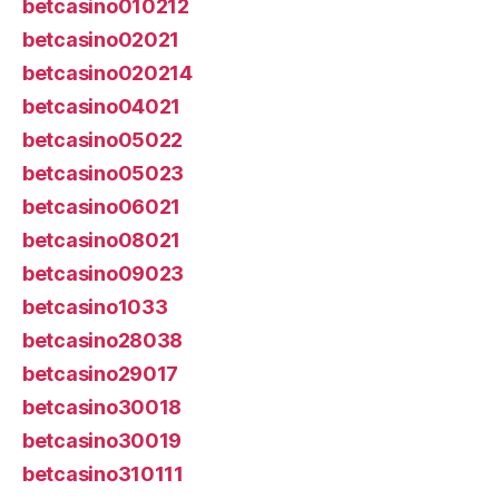
betcasino010212
betcasino02021
betcasino020214
betcasino04021
betcasino05022
betcasino05023
betcasino06021
betcasino08021
betcasino09023
betcasino1033
betcasino28038
betcasino29017
betcasino30018
betcasino30019
betcasino310111