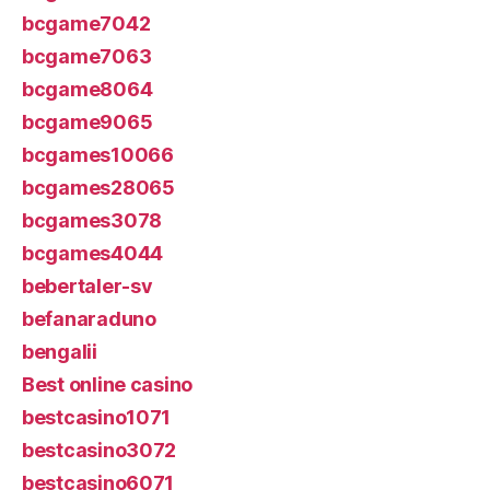
bcgame7042
bcgame7063
bcgame8064
bcgame9065
bcgames10066
bcgames28065
bcgames3078
bcgames4044
bebertaler-sv
befanaraduno
bengalii
Best online casino
bestcasino1071
bestcasino3072
bestcasino6071