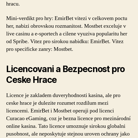
hracu.
Mini-verdikt pro hry: EmirBet vitezi v celkovem poctu
her, nabizi obrovskou rozmanitost. Mostbet exceluje v
live casinu a e-sportech a cilene vyuziva popularitu her
od Spribe. Vitez pro sirokou nabidku: EmirBet. Vitez
pro specificke zanry: Mostbet.
Licencovani a Bezpecnost pro
Ceske Hrace
Licence je zakladem duveryhodnosti kasina, ale pro
ceske hrace je dulezite rozumet rozdilum mezi
licencemi. EmirBet i Mostbet operuji pod licenci
Curacao eGaming, coz je bezna licence pro mezinárodní
online kasina. Tato licence umoznuje sirokou globalni
pusobnost, ale neposkytuje stejnou uroven ochrany jako