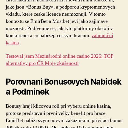
jako jsou «Bonus Buy», a podporou kryptomenovych
vkladu, ktere ceske licence neumoznuji. V tomto
kontextu se EmirBet a Mostbet jevi jako zajimave
moznosti. Podivejme se, jak tyto platformy obstoji v
konkurenci a co nabizeji ceskym hracum.
zahraniční
kasina
Testoval jsem Mezinárodní online casino 2026: TOP
alternativy pro ČR Moje zkušenosti
Porovnani Bonusovych Nabidek
a Podminek
Bonusy hrají klicovou roli pri vyberu online kasina,
protoze predstavuji prvni velky benefit pro hrace.
EmirBet nabizi svym novym zakaznikum privitaci bonus
200 % az do 10 000 CZK spolu se 100 volnymi spiny.