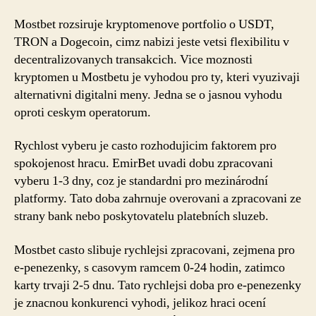
Mostbet rozsiruje kryptomenove portfolio o USDT,
TRON a Dogecoin, cimz nabizi jeste vetsi flexibilitu v
decentralizovanych transakcich. Vice moznosti
kryptomen u Mostbetu je vyhodou pro ty, kteri vyuzivaji
alternativni digitalni meny. Jedna se o jasnou vyhodu
oproti ceskym operatorum.
Rychlost vyberu je casto rozhodujicim faktorem pro
spokojenost hracu. EmirBet uvadi dobu zpracovani
vyberu 1-3 dny, coz je standardni pro mezinárodní
platformy. Tato doba zahrnuje overovani a zpracovani ze
strany bank nebo poskytovatelu platebních sluzeb.
Mostbet casto slibuje rychlejsi zpracovani, zejmena pro
e-penezenky, s casovym ramcem 0-24 hodin, zatimco
karty trvaji 2-5 dnu. Tato rychlejsi doba pro e-penezenky
je znacnou konkurenci vyhodi, jelikoz hraci ocení