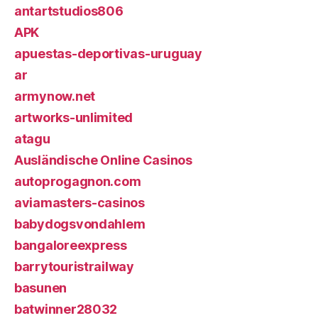
antartstudios806
APK
apuestas-deportivas-uruguay
ar
armynow.net
artworks-unlimited
atagu
Ausländische Online Casinos
autoprogagnon.com
aviamasters-casinos
babydogsvondahlem
bangaloreexpress
barrytouristrailway
basunen
batwinner28032