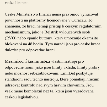
ceska licence.
Ceske Ministerstvo financi nema pravomoc vynucovat
povinnosti na platformy licencovane v Curacau. To
znamena, ze hraci nemaji pristup k ceskym regulatornim
mechanismum, jako je Rejstrik vyloucenych osob
(RVO) nebo «panic button», ktery umoznuje okamzite
blokovani na 48 hodin. Tyto naradi jsou pro ceske hrace
dulezite pro odpovedne hrani.
Mezinárodní kasina nabizi vlastni nastroje pro
odpovedne hrani, jako jsou limity vkladu, limity prohry
nebo moznost sebezablokovani. EmirBet poskytuje
standardni sadu techto nastroju, ktere pomahaji hracum
udrzovat kontrolu nad svym hravim chovanim. Jsou
vsak mene komplexni nez ta, ktera jsou vyzadovana
ceskou legislativou.