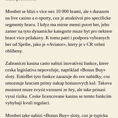
Mostbet se blizi s vice nez 10 000 hrami, ale s durazem
na live casino a e-sporty, coz je atraktivni pro specificke
segmenty hracu. I kdyz ma mirne mensi pocet her, jeho
zamer na tyto dynamicke kategorie muze byt pro nektere
hrace vice prilakavy. K tomu patri i podpora vybranych
her od Spribe, jako je «Aviator», ktery je v CR velmi
oblibeny.
Zahranicni kasina casto nabizi inovativni funkce, ktere
ceska legislativa nepovoluje, napriklad «Bonus Buy»
sloty. EmirBet tyto funkce zarazuje do sve nabidky, coz
umoznuje hracum primy nakup bonusovych kol. Takova
moznost muze zvysit vzruseni ze hry, ale take prinasi
vyssi rizika. Ceske licencovane kasina se temto funkcím
vyhybaji kvuli regulaci.
Mostbet take nabizi «Bonus Buy» sloty, coz je typicka