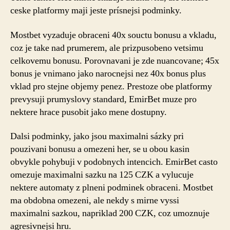
ceske platformy maji jeste prísnejsi podminky.
Mostbet vyzaduje obraceni 40x souctu bonusu a vkladu,
coz je take nad prumerem, ale prizpusobeno vetsimu
celkovemu bonusu. Porovnavani je zde nuancovane; 45x
bonus je vnimano jako narocnejsi nez 40x bonus plus
vklad pro stejne objemy penez. Prestoze obe platformy
prevysuji prumyslovy standard, EmirBet muze pro
nektere hrace pusobit jako mene dostupny.
Dalsi podminky, jako jsou maximalni sázky pri
pouzivani bonusu a omezeni her, se u obou kasin
obvykle pohybuji v podobnych intencich. EmirBet casto
omezuje maximalni sazku na 125 CZK a vylucuje
nektere automaty z plneni podminek obraceni. Mostbet
ma obdobna omezeni, ale nekdy s mirne vyssi
maximalni sazkou, napriklad 200 CZK, coz umoznuje
agresivnejsi hru.