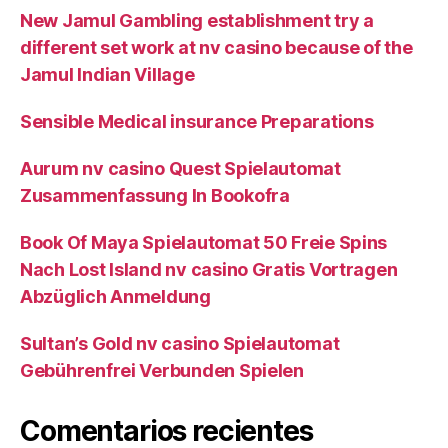
New Jamul Gambling establishment try a
different set work at nv casino because of the
Jamul Indian Village
Sensible Medical insurance Preparations
Aurum nv casino Quest Spielautomat
Zusammenfassung In Bookofra
Book Of Maya Spielautomat 50 Freie Spins
Nach Lost Island nv casino Gratis Vortragen
Abzüglich Anmeldung
Sultan’s Gold nv casino Spielautomat
Gebührenfrei Verbunden Spielen
Comentarios recientes