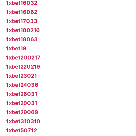
1xbet16032
1xbet16062
1xbet17033
1xbet180216
1xbet18063
1xbet19
1xbet200217
1xbet220219
1xbet23021
1xbet24036
1xbet26031
1xbet29031
1xbet29069
1xbet310310
1xbet50712