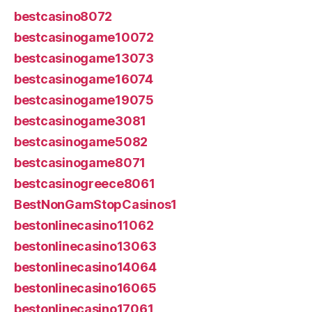
bestcasino8072
bestcasinogame10072
bestcasinogame13073
bestcasinogame16074
bestcasinogame19075
bestcasinogame3081
bestcasinogame5082
bestcasinogame8071
bestcasinogreece8061
BestNonGamStopCasinos1
bestonlinecasino11062
bestonlinecasino13063
bestonlinecasino14064
bestonlinecasino16065
bestonlinecasino17061