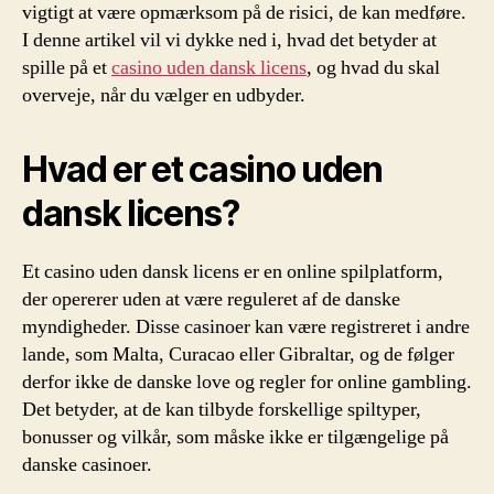
vigtigt at være opmærksom på de risici, de kan medføre.
I denne artikel vil vi dykke ned i, hvad det betyder at
spille på et
casino uden dansk licens
, og hvad du skal
overveje, når du vælger en udbyder.
Hvad er et casino uden
dansk licens?
Et casino uden dansk licens er en online spilplatform,
der opererer uden at være reguleret af de danske
myndigheder. Disse casinoer kan være registreret i andre
lande, som Malta, Curacao eller Gibraltar, og de følger
derfor ikke de danske love og regler for online gambling.
Det betyder, at de kan tilbyde forskellige spiltyper,
bonusser og vilkår, som måske ikke er tilgængelige på
danske casinoer.