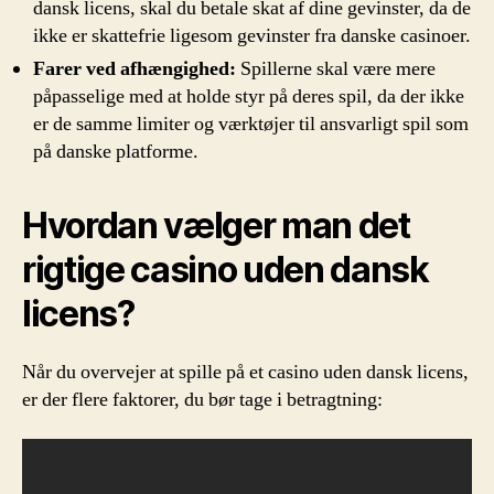
dansk licens, skal du betale skat af dine gevinster, da de
ikke er skattefrie ligesom gevinster fra danske casinoer.
Farer ved afhængighed:
Spillerne skal være mere
påpasselige med at holde styr på deres spil, da der ikke
er de samme limiter og værktøjer til ansvarligt spil som
på danske platforme.
Hvordan vælger man det
rigtige casino uden dansk
licens?
Når du overvejer at spille på et casino uden dansk licens,
er der flere faktorer, du bør tage i betragtning: