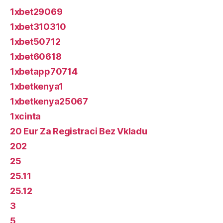
1xbet29069
1xbet310310
1xbet50712
1xbet60618
1xbetapp70714
1xbetkenya1
1xbetkenya25067
1xcinta
20 Eur Za Registraci Bez Vkladu
202
25
25.11
25.12
3
5