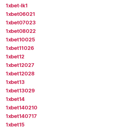
1xbet-lk1
1xbet06021
1xbet07023
1xbet08022
1xbet10025
1xbet11026
1xbet12
1xbet12027
1xbet12028
1xbet13
1xbet13029
1xbet14
1xbet140210
1xbet140717
1xbet15