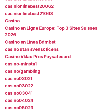
casinionlinebest20062
casinionlinebest21063
Casino
Casino en Ligne Europe: Top 3 Sites Suisses
2026
Casino en Línea Bdmbet
casino utan svensk licens
Casino Vklad Přes Paysafecard
casino-minsta1
casino/gambling
casino03021
casino03022
casino03041
casino04024
casino05023