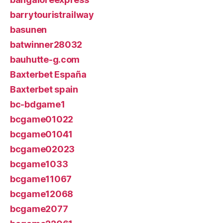
barrytouristrailway
basunen
batwinner28032
bauhutte-g.com
Baxterbet España
Baxterbet spain
bc-bdgame1
bcgame01022
bcgame01041
bcgame02023
bcgame1033
bcgame11067
bcgame12068
bcgame2077