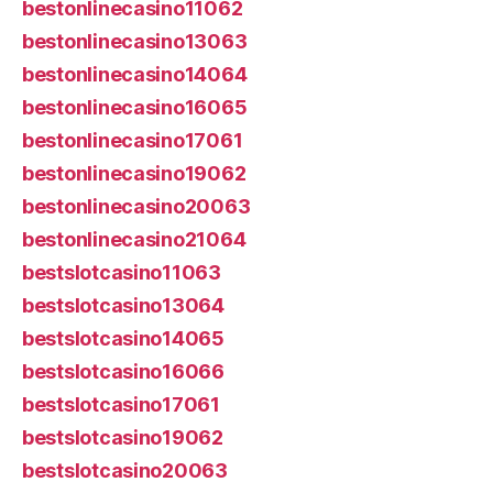
bestonlinecasino11062
bestonlinecasino13063
bestonlinecasino14064
bestonlinecasino16065
bestonlinecasino17061
bestonlinecasino19062
bestonlinecasino20063
bestonlinecasino21064
bestslotcasino11063
bestslotcasino13064
bestslotcasino14065
bestslotcasino16066
bestslotcasino17061
bestslotcasino19062
bestslotcasino20063