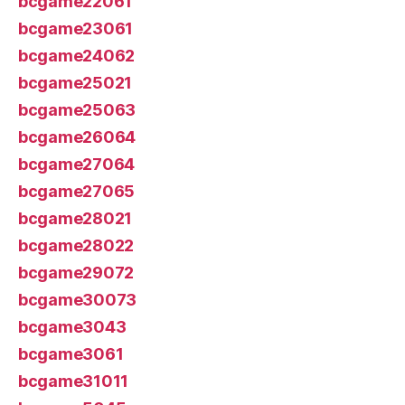
bcgame22061
bcgame23061
bcgame24062
bcgame25021
bcgame25063
bcgame26064
bcgame27064
bcgame27065
bcgame28021
bcgame28022
bcgame29072
bcgame30073
bcgame3043
bcgame3061
bcgame31011