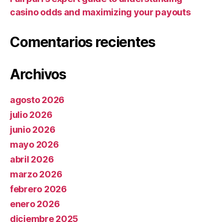
casino odds and maximizing your payouts
Comentarios recientes
Archivos
agosto 2026
julio 2026
junio 2026
mayo 2026
abril 2026
marzo 2026
febrero 2026
enero 2026
diciembre 2025