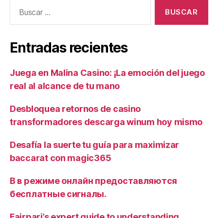
Buscar:
Entradas recientes
Juega en Malina Casino: ¡La emoción del juego
real al alcance de tu mano
Desbloquea retornos de casino
transformadores descarga winum hoy mismo
Desafía la suerte tu guía para maximizar
baccarat con magic365
В в режиме онлайн предоставляются
бесплатные сигналы.
Fairpari’s expert guide to understanding