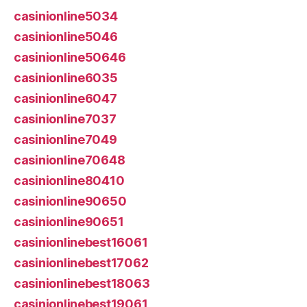
casinionline5034
casinionline5046
casinionline50646
casinionline6035
casinionline6047
casinionline7037
casinionline7049
casinionline70648
casinionline80410
casinionline90650
casinionline90651
casinionlinebest16061
casinionlinebest17062
casinionlinebest18063
casinionlinebest19061