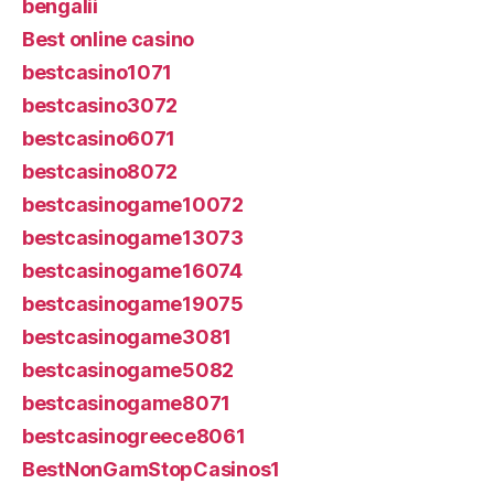
bengalii
Best online casino
bestcasino1071
bestcasino3072
bestcasino6071
bestcasino8072
bestcasinogame10072
bestcasinogame13073
bestcasinogame16074
bestcasinogame19075
bestcasinogame3081
bestcasinogame5082
bestcasinogame8071
bestcasinogreece8061
BestNonGamStopCasinos1