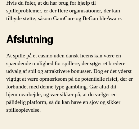
Hvis du føler, at du har brug for hjælp til
spilleproblemer, er der flere organisationer, der kan
tilbyde støtte, såsom GamCare og BeGambleAware.
Afslutning
At spille på et casino uden dansk licens kan være en
spændende mulighed for spillere, der søger et bredere
udvalg af spil og attraktivere bonusser. Dog er det yderst
vigtigt at være opmærksom på de potentielle risici, der er
forbundet med denne type gambling. Gør altid dit
hjemmearbejde, og vær sikker på, at du vælger en
pålidelig platform, så du kan have en sjov og sikker
spilleoplevelse.