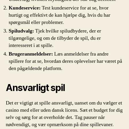
Kundeservice:
Test kundeservice for at se, hvor
hurtigt og effektivt de kan hjælpe dig, hvis du har
spørgsmål eller problemer.
Spiludvalg:
Tjek hvilke spiludbydere, der er
tilgængelige, og om de tilbyder de spil, du er
interesseret i at spille.
Brugeranmeldelser:
Læs anmeldelser fra andre
spillere for at se, hvordan deres oplevelser har været på
den pågældende platform.
Ansvarligt spil
Det er vigtigt at spille ansvarligt, uanset om du vælger et
casino med eller uden dansk licens. Sæt et budget for dig
selv og sørg for at overholde det. Tag pauser når
nødvendigt, og vær opmærksom på dine spillevaner.