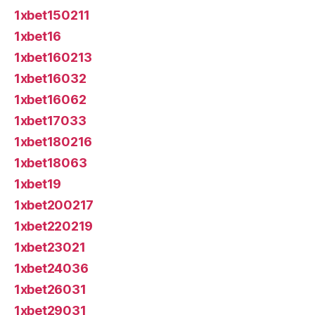
1xbet150211
1xbet16
1xbet160213
1xbet16032
1xbet16062
1xbet17033
1xbet180216
1xbet18063
1xbet19
1xbet200217
1xbet220219
1xbet23021
1xbet24036
1xbet26031
1xbet29031