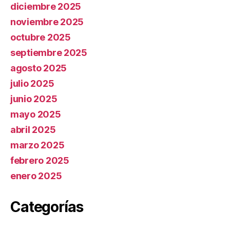
diciembre 2025
noviembre 2025
octubre 2025
septiembre 2025
agosto 2025
julio 2025
junio 2025
mayo 2025
abril 2025
marzo 2025
febrero 2025
enero 2025
Categorías