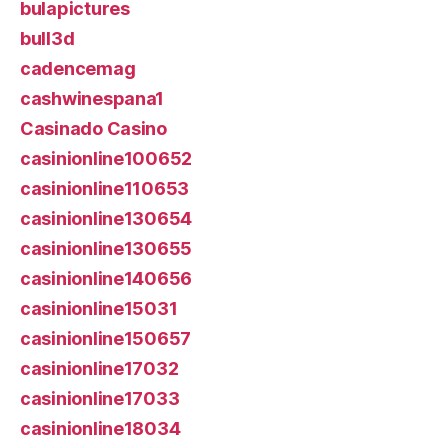
bulapictures
bull3d
cadencemag
cashwinespana1
Casinado Casino
casinionline100652
casinionline110653
casinionline130654
casinionline130655
casinionline140656
casinionline15031
casinionline150657
casinionline17032
casinionline17033
casinionline18034