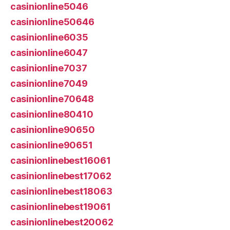
casinionline5046
casinionline50646
casinionline6035
casinionline6047
casinionline7037
casinionline7049
casinionline70648
casinionline80410
casinionline90650
casinionline90651
casinionlinebest16061
casinionlinebest17062
casinionlinebest18063
casinionlinebest19061
casinionlinebest20062