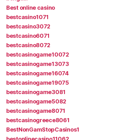
Best online casino
bestcasino1071
bestcasino3072
bestcasino6071
bestcasino8072
bestcasinogame10072
bestcasinogame13073
bestcasinogame16074
bestcasinogame19075
bestcasinogame3081
bestcasinogame5082
bestcasinogame8071
bestcasinogreece8061
BestNonGamStopCasinos1
bestonlinecasino11062