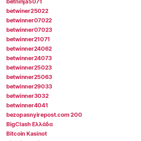
betninja5071
betwiner25022
betwinner07022
betwinner07023
betwinner21071
betwinner24062
betwinner24073
betwinner25023
betwinner25063
betwinner29033
betwinner3032
betwinner4041
bezopasnyirepost.com 200
BigClash Ελλάδα
Bitcoin Kasinot