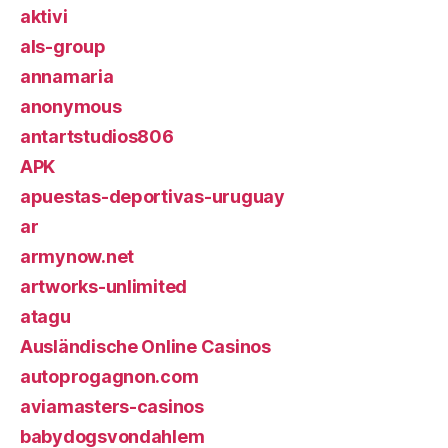
aktivi
als-group
annamaria
anonymous
antartstudios806
APK
apuestas-deportivas-uruguay
ar
armynow.net
artworks-unlimited
atagu
Ausländische Online Casinos
autoprogagnon.com
aviamasters-casinos
babydogsvondahlem