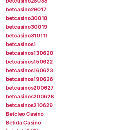
betcasino28038
betcasino29017
betcasino30018
betcasino30019
betcasino310111
betcasinos1
betcasinos130620
betcasinos150622
betcasinos160623
betcasinos190626
betcasinos200627
betcasinos200628
betcasinos210629
Betcleo Casino
Betida Casino