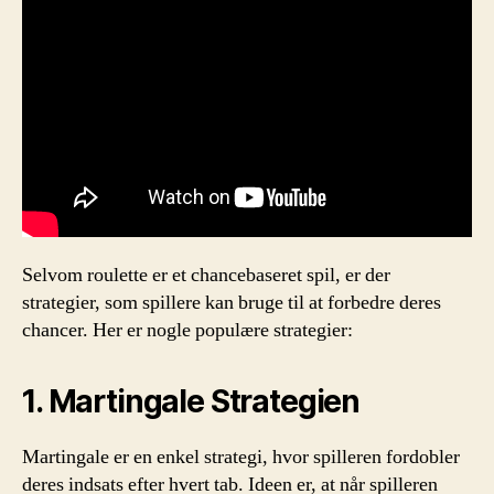
Selvom roulette er et chancebaseret spil, er der
strategier, som spillere kan bruge til at forbedre deres
chancer. Her er nogle populære strategier:
1. Martingale Strategien
Martingale er en enkel strategi, hvor spilleren fordobler
deres indsats efter hvert tab. Ideen er, at når spilleren