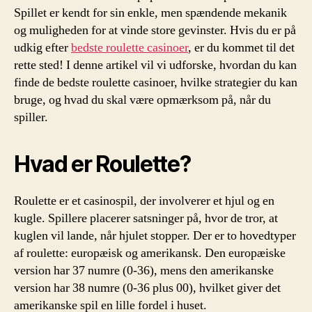
Spillet er kendt for sin enkle, men spændende mekanik
og muligheden for at vinde store gevinster. Hvis du er på
udkig efter
bedste roulette casinoer
, er du kommet til det
rette sted! I denne artikel vil vi udforske, hvordan du kan
finde de bedste roulette casinoer, hvilke strategier du kan
bruge, og hvad du skal være opmærksom på, når du
spiller.
Hvad er Roulette?
Roulette er et casinospil, der involverer et hjul og en
kugle. Spillere placerer satsninger på, hvor de tror, at
kuglen vil lande, når hjulet stopper. Der er to hovedtyper
af roulette: europæisk og amerikansk. Den europæiske
version har 37 numre (0-36), mens den amerikanske
version har 38 numre (0-36 plus 00), hvilket giver det
amerikanske spil en lille fordel i huset.