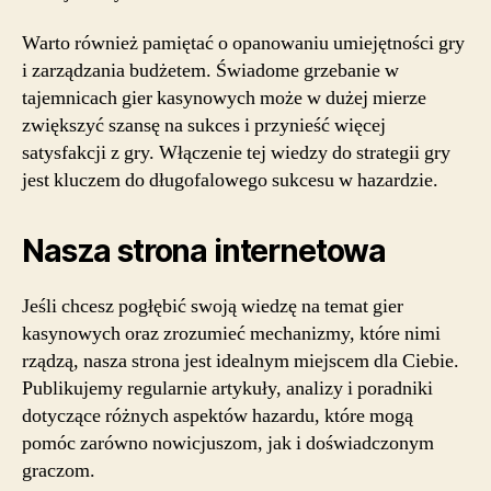
Warto również pamiętać o opanowaniu umiejętności gry
i zarządzania budżetem. Świadome grzebanie w
tajemnicach gier kasynowych może w dużej mierze
zwiększyć szansę na sukces i przynieść więcej
satysfakcji z gry. Włączenie tej wiedzy do strategii gry
jest kluczem do długofalowego sukcesu w hazardzie.
Nasza strona internetowa
Jeśli chcesz pogłębić swoją wiedzę na temat gier
kasynowych oraz zrozumieć mechanizmy, które nimi
rządzą, nasza strona jest idealnym miejscem dla Ciebie.
Publikujemy regularnie artykuły, analizy i poradniki
dotyczące różnych aspektów hazardu, które mogą
pomóc zarówno nowicjuszom, jak i doświadczonym
graczom.