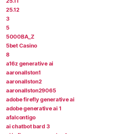
25.11
25.12
3
5
5000BA_Z
5bet Casino
8
a16z generative ai
aaronallston1
aaronallston2
aaronallston29065
adobe firefly generative ai
adobe generative ai 1
afalcontigo
ai chatbot bard 3