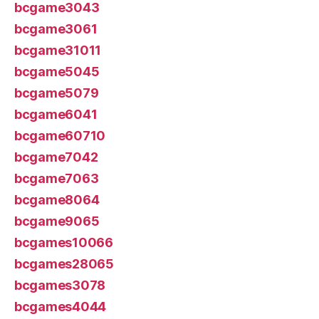
bcgame3043
bcgame3061
bcgame31011
bcgame5045
bcgame5079
bcgame6041
bcgame60710
bcgame7042
bcgame7063
bcgame8064
bcgame9065
bcgames10066
bcgames28065
bcgames3078
bcgames4044