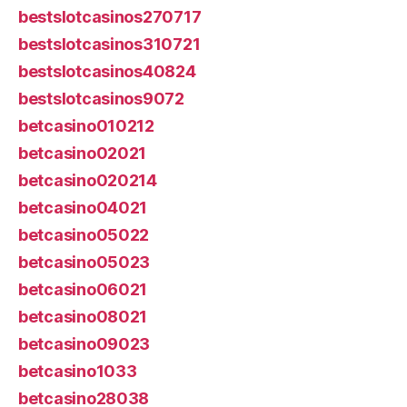
bestslotcasinos270717
bestslotcasinos310721
bestslotcasinos40824
bestslotcasinos9072
betcasino010212
betcasino02021
betcasino020214
betcasino04021
betcasino05022
betcasino05023
betcasino06021
betcasino08021
betcasino09023
betcasino1033
betcasino28038