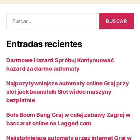
Buscar:
Entradas recientes
Darmowe Hazard Spróbuj Kontynuować
hazard za darmo automaty
Najpozytywniejsze automaty online Graj przy
slot jack beanstalk Slot wideo maszyny
bezpłatnie
Bots Boom Bang Graj w całej zabawy Zagraj w
baccarat online na Lagged com
Najistotniejsze automaty przez internet Graj w