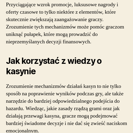
Przyciągające wzrok promocje, luksusowe nagrody i
oferty czasowe to tylko niektóre z elementów, które
skutecznie zwiększają zaangażowanie graczy.
Zrozumienie tych mechanizmów może pomóc graczom
uniknąć pułapek, które mogą prowadzić do
nieprzemyślanych decyzji finansowych.
Jak korzystać z wiedzy o
kasynie
Zrozumienie mechanizmów działań kasyn to nie tylko
sposób na poprawienie wyników podczas gry, ale także
narzędzie do bardziej odpowiedzialnego podejścia do
hazardu. Wiedząc, jakie zasady rządzą grami oraz jak
działają przewagi kasyna, gracze mogą podejmować
bardziej świadome decyzje i nie dać się zwieść naciskom
emocjonalnym.