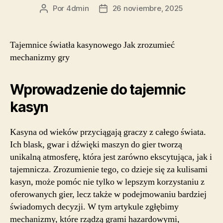
Por
4dmin
26 noviembre, 2025
Autor
Fecha
de
de
la
la
entrada
entrada
Tajemnice światła kasynowego Jak zrozumieć
mechanizmy gry
Wprowadzenie do tajemnic
kasyn
Kasyna od wieków przyciągają graczy z całego świata.
Ich blask, gwar i dźwięki maszyn do gier tworzą
unikalną atmosferę, która jest zarówno ekscytująca, jak i
tajemnicza. Zrozumienie tego, co dzieje się za kulisami
kasyn, może pomóc nie tylko w lepszym korzystaniu z
oferowanych gier, lecz także w podejmowaniu bardziej
świadomych decyzji. W tym artykule zgłębimy
mechanizmy, które rządzą grami hazardowymi,