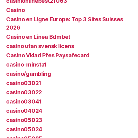
casinionlinebest21063
Casino
Casino en Ligne Europe: Top 3 Sites Suisses
2026
Casino en Línea Bdmbet
casino utan svensk licens
Casino Vklad Přes Paysafecard
casino-minsta1
casino/gambling
casino03021
casino03022
casino03041
casino04024
casino05023
casino05024