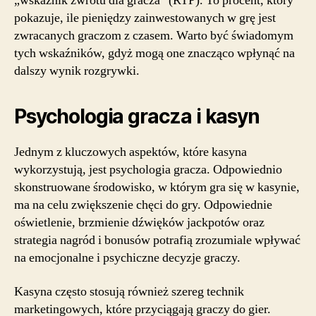
„wskaźnik zwrotu dla gracza” (RTP). To procent, który
pokazuje, ile pieniędzy zainwestowanych w grę jest
zwracanych graczom z czasem. Warto być świadomym
tych wskaźników, gdyż mogą one znacząco wpłynąć na
dalszy wynik rozgrywki.
Psychologia gracza i kasyn
Jednym z kluczowych aspektów, które kasyna
wykorzystują, jest psychologia gracza. Odpowiednio
skonstruowane środowisko, w którym gra się w kasynie,
ma na celu zwiększenie chęci do gry. Odpowiednie
oświetlenie, brzmienie dźwięków jackpotów oraz
strategia nagród i bonusów potrafią zrozumiale wpływać
na emocjonalne i psychiczne decyzje graczy.
Kasyna często stosują również szereg technik
marketingowych, które przyciągają graczy do gier.