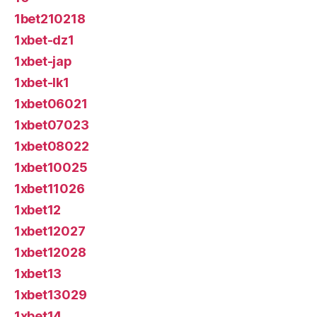
1bet210218
1xbet-dz1
1xbet-jap
1xbet-lk1
1xbet06021
1xbet07023
1xbet08022
1xbet10025
1xbet11026
1xbet12
1xbet12027
1xbet12028
1xbet13
1xbet13029
1xbet14