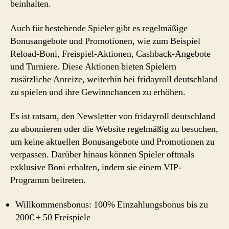
beinhalten.
Auch für bestehende Spieler gibt es regelmäßige
Bonusangebote und Promotionen, wie zum Beispiel
Reload-Boni, Freispiel-Aktionen, Cashback-Angebote
und Turniere. Diese Aktionen bieten Spielern
zusätzliche Anreize, weiterhin bei fridayroll deutschland
zu spielen und ihre Gewinnchancen zu erhöhen.
Es ist ratsam, den Newsletter von fridayroll deutschland
zu abonnieren oder die Website regelmäßig zu besuchen,
um keine aktuellen Bonusangebote und Promotionen zu
verpassen. Darüber hinaus können Spieler oftmals
exklusive Boni erhalten, indem sie einem VIP-
Programm beitreten.
Willkommensbonus: 100% Einzahlungsbonus bis zu
200€ + 50 Freispiele