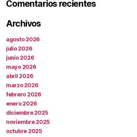
Comentarios recientes
Archivos
agosto 2026
julio 2026
junio 2026
mayo 2026
abril 2026
marzo 2026
febrero 2026
enero 2026
diciembre 2025
noviembre 2025
octubre 2025