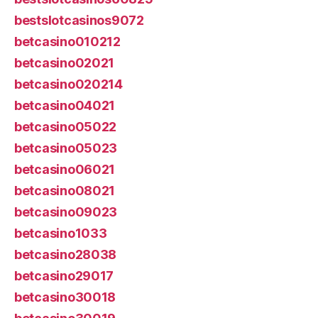
bestslotcasinos9072
betcasino010212
betcasino02021
betcasino020214
betcasino04021
betcasino05022
betcasino05023
betcasino06021
betcasino08021
betcasino09023
betcasino1033
betcasino28038
betcasino29017
betcasino30018