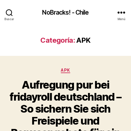
NoBracks! - Chile
Buscar
Menú
Categoría:
APK
Categorías
APK
Aufregung pur bei
fridayroll deutschland –
So sichern Sie sich
Freispiele und