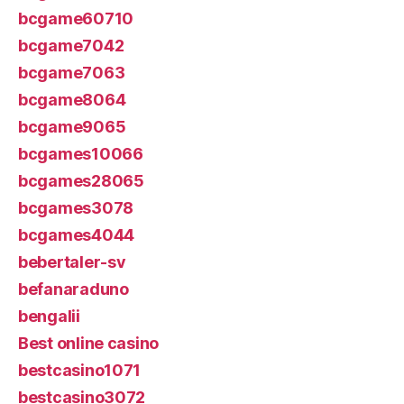
bcgame60710
bcgame7042
bcgame7063
bcgame8064
bcgame9065
bcgames10066
bcgames28065
bcgames3078
bcgames4044
bebertaler-sv
befanaraduno
bengalii
Best online casino
bestcasino1071
bestcasino3072