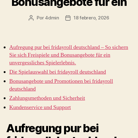
Bonusangebote für ein
Por
4dmin
18 febrero, 2026
Autor
Fecha
de
de
la
la
entrada
entrada
Aufregung pur bei fridayroll deutschland – So sichern
Sie sich Freispiele und Bonusangebote für ein
unvergessliches Spielerlebnis.
Die Spielauswahl bei fridayroll deutschland
Bonusangebote und Promotionen bei fridayroll
deutschland
Zahlungsmethoden und Sicherheit
Kundenservice und Support
Aufregung pur bei