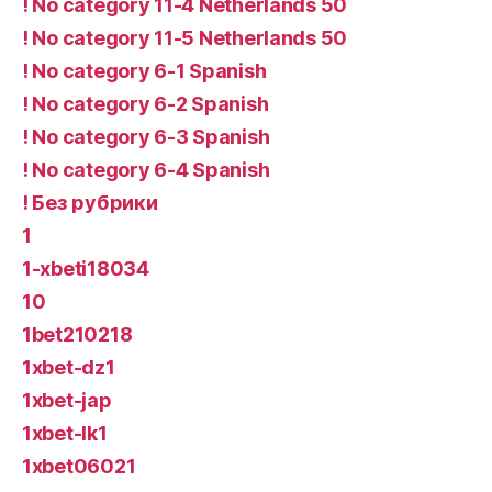
! No category 11-4 Netherlands 50
! No category 11-5 Netherlands 50
! No category 6-1 Spanish
! No category 6-2 Spanish
! No category 6-3 Spanish
! No category 6-4 Spanish
! Без рубрики
1
1-xbeti18034
10
1bet210218
1xbet-dz1
1xbet-jap
1xbet-lk1
1xbet06021