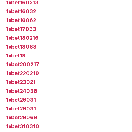
1xbet160213
1xbet16032
1xbet16062
1xbet17033
1xbet180216
1xbet18063
1xbet19
1xbet200217
1xbet220219
1xbet23021
1xbet24036
1xbet26031
1xbet29031
1xbet29069
1xbet310310