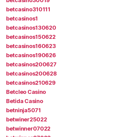
betcasino30019
betcasino310111
betcasinos1
betcasinos130620
betcasinos150622
betcasinos160623
betcasinos190626
betcasinos200627
betcasinos200628
betcasinos210629
Betcleo Casino
Betida Casino
betninja5071
betwiner25022
betwinner07022