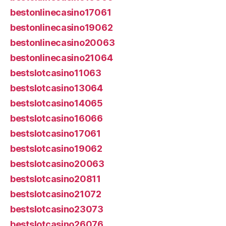
bestonlinecasino17061
bestonlinecasino19062
bestonlinecasino20063
bestonlinecasino21064
bestslotcasino11063
bestslotcasino13064
bestslotcasino14065
bestslotcasino16066
bestslotcasino17061
bestslotcasino19062
bestslotcasino20063
bestslotcasino20811
bestslotcasino21072
bestslotcasino23073
bestslotcasino26076