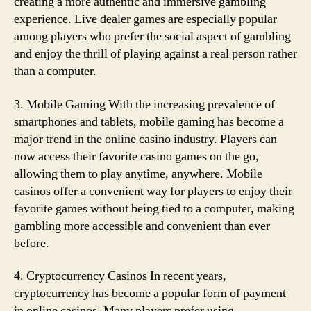
creating a more authentic and immersive gambling
experience. Live dealer games are especially popular
among players who prefer the social aspect of gambling
and enjoy the thrill of playing against a real person rather
than a computer.
3. Mobile Gaming With the increasing prevalence of
smartphones and tablets, mobile gaming has become a
major trend in the online casino industry. Players can
now access their favorite casino games on the go,
allowing them to play anytime, anywhere. Mobile
casinos offer a convenient way for players to enjoy their
favorite games without being tied to a computer, making
gambling more accessible and convenient than ever
before.
4. Cryptocurrency Casinos In recent years,
cryptocurrency has become a popular form of payment
in online casinos. Many players prefer using