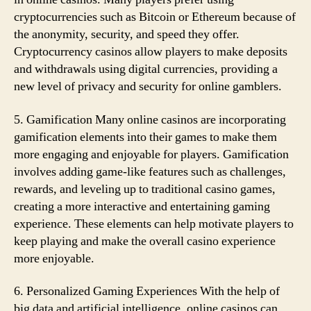
cryptocurrencies such as Bitcoin or Ethereum because of
the anonymity, security, and speed they offer.
Cryptocurrency casinos allow players to make deposits
and withdrawals using digital currencies, providing a
new level of privacy and security for online gamblers.
5. Gamification Many online casinos are incorporating
gamification elements into their games to make them
more engaging and enjoyable for players. Gamification
involves adding game-like features such as challenges,
rewards, and leveling up to traditional casino games,
creating a more interactive and entertaining gaming
experience. These elements can help motivate players to
keep playing and make the overall casino experience
more enjoyable.
6. Personalized Gaming Experiences With the help of
big data and artificial intelligence, online casinos can