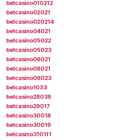
betcasino010212
betcasino02021
betcasino020214
betcasino04021
betcasino05022
betcasino05023
betcasino06021
betcasino08021
betcasino09023
betcasino1033
betcasino28038
betcasino29017
betcasino30018
betcasino30019
betcasino310111