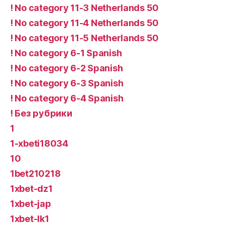
! No category 11-3 Netherlands 50
! No category 11-4 Netherlands 50
! No category 11-5 Netherlands 50
! No category 6-1 Spanish
! No category 6-2 Spanish
! No category 6-3 Spanish
! No category 6-4 Spanish
! Без рубрики
1
1-xbeti18034
10
1bet210218
1xbet-dz1
1xbet-jap
1xbet-lk1