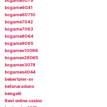
bcgame5079
bcgame6041
bcgame60710
bcgame7042
bcgame7063
bcgame8064
bcgame9065
bcgames10066
bcgames28065
bcgames3078
bcgames4044
bebertaler-sv
befanaraduno
bengalii
Best online casino