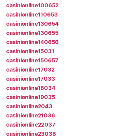
casinionline100652
casinionline110653
casinionline130654
casinionline130655
casinionline140656
casinionline15031
casinionline150657
casinionline17032
casinionline17033
casinionline18034
casinionline19035
casinionline2043
casinionline21036
casinionline22037
casinionline23038