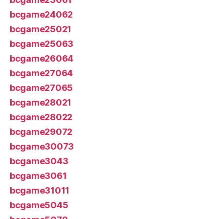
bcgame24062
bcgame25021
bcgame25063
bcgame26064
bcgame27064
bcgame27065
bcgame28021
bcgame28022
bcgame29072
bcgame30073
bcgame3043
bcgame3061
bcgame31011
bcgame5045