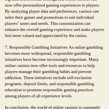
now offer personalized gaming experiences to players.
By analyzing player data and preferences, casinos can
tailor their games and promotions to suit individual
players’ tastes and needs. This customization can
enhance the overall gaming experience and make players
feel more valued and appreciated by the casino.
7. Responsible Gambling Initiatives As online gambling
becomes more widespread, responsible gambling
initiatives have become increasingly important. Many
online casinos now offer tools and resources to help
players manage their gambling habits and prevent
addiction. These initiatives include self-exclusion
programs, deposit limits, and responsible gambling
education to promote responsible gaming practices
among players of all experience levels.
In conclusion, the world of online casinos is constantly