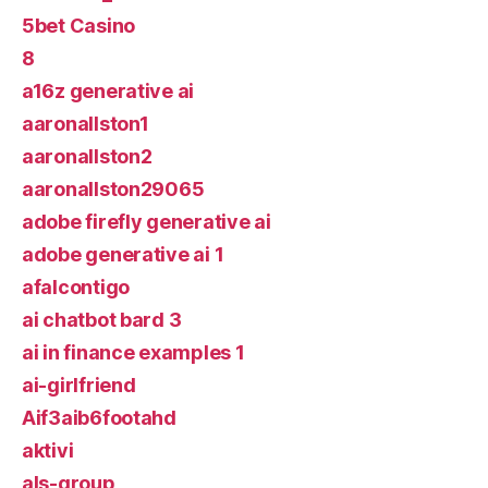
5bet Casino
8
a16z generative ai
aaronallston1
aaronallston2
aaronallston29065
adobe firefly generative ai
adobe generative ai 1
afalcontigo
ai chatbot bard 3
ai in finance examples 1
ai-girlfriend
Aif3aib6footahd
aktivi
als-group