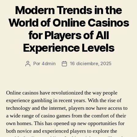
Modern Trends in the
World of Online Casinos
for Players of All
Experience Levels
Por
4dmin
16 diciembre, 2025
Autor
Fecha
de
de
la
la
entrada
entrada
Online casinos have revolutionized the way people
experience gambling in recent years. With the rise of
technology and the internet, players now have access to
a wide range of casino games from the comfort of their
own homes. This has opened up new opportunities for
both novice and experienced players to explore the