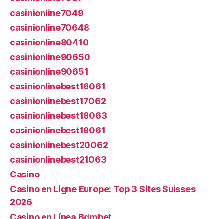
casinionline7049
casinionline70648
casinionline80410
casinionline90650
casinionline90651
casinionlinebest16061
casinionlinebest17062
casinionlinebest18063
casinionlinebest19061
casinionlinebest20062
casinionlinebest21063
Casino
Casino en Ligne Europe: Top 3 Sites Suisses
2026
Casino en Línea Bdmbet