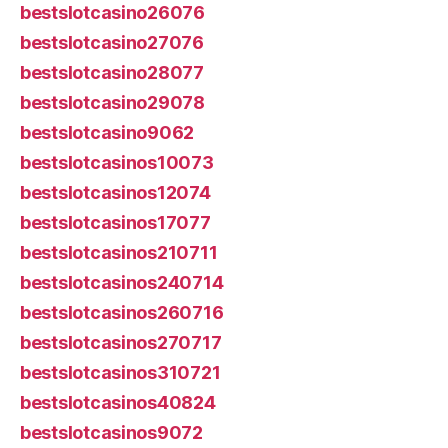
bestslotcasino26076
bestslotcasino27076
bestslotcasino28077
bestslotcasino29078
bestslotcasino9062
bestslotcasinos10073
bestslotcasinos12074
bestslotcasinos17077
bestslotcasinos210711
bestslotcasinos240714
bestslotcasinos260716
bestslotcasinos270717
bestslotcasinos310721
bestslotcasinos40824
bestslotcasinos9072