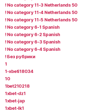
! No category 11-3 Netherlands 50
! No category 11-4 Netherlands 50
! No category 11-5 Netherlands 50
! No category 6-1 Spanish
! No category 6-2 Spanish
! No category 6-3 Spanish
! No category 6-4 Spanish
! Без рубрики
1
1-xbeti18034
10
1bet210218
1xbet-dz1
1xbet-jap
1xbet-lk1