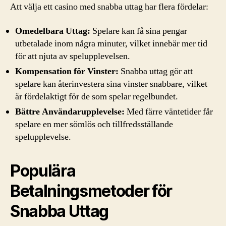
Att välja ett casino med snabba uttag har flera fördelar:
Omedelbara Uttag:
Spelare kan få sina pengar
utbetalade inom några minuter, vilket innebär mer tid
för att njuta av spelupplevelsen.
Kompensation för Vinster:
Snabba uttag gör att
spelare kan återinvestera sina vinster snabbare, vilket
är fördelaktigt för de som spelar regelbundet.
Bättre Användarupplevelse:
Med färre väntetider får
spelare en mer sömlös och tillfredsställande
spelupplevelse.
Populära
Betalningsmetoder för
Snabba Uttag