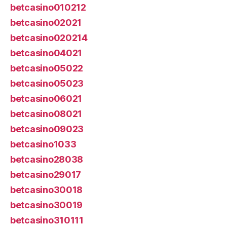
betcasino010212
betcasino02021
betcasino020214
betcasino04021
betcasino05022
betcasino05023
betcasino06021
betcasino08021
betcasino09023
betcasino1033
betcasino28038
betcasino29017
betcasino30018
betcasino30019
betcasino310111