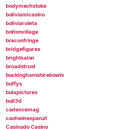
bodymechstoke
boliviamicasino
boliviaruleta
boltonvillage
breconfringe
bridgefigures
brightsalon
broadstrust
buckinghamshirebowls
buffys
bulapictures
bull3d
cadencemag
cashwinespana1
Casinado Casino