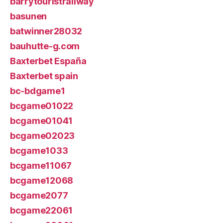
barrytouristrailway
basunen
batwinner28032
bauhutte-g.com
Baxterbet España
Baxterbet spain
bc-bdgame1
bcgame01022
bcgame01041
bcgame02023
bcgame1033
bcgame11067
bcgame12068
bcgame2077
bcgame22061