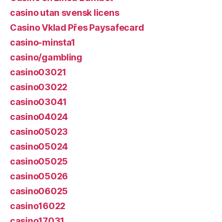
casino utan svensk licens
Casino Vklad Přes Paysafecard
casino-minsta1
casino/gambling
casino03021
casino03022
casino03041
casino04024
casino05023
casino05024
casino05025
casino05026
casino06025
casino16022
casino17031