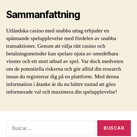
Sammanfattning
Utländska casino med snabba uttag erbjuder en
spännande spelupplevelse med fördelen av snabba
transaktioner. Genom att välja rätt casino och
betalningsmetoder kan spelare njuta av omedelbara
vinster och ett stort utbud av spel. Var dock medveten
om de potentiella riskerna och gör alltid din research
innan du registrerar dig på en plattform. Med denna
information i åtanke är du nu bättre rustad att göra
informerade val och maximera din spelupplevelse!
Buscar: