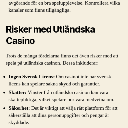
avgörande för en bra spelupplevelse. Kontrollera vilka
kanaler som finns tillgängliga.
Risker med Utländska
Casino
Trots de många fördelarna finns det även risker med att
spela på utländska casinon. Dessa inkluderar:
Ingen Svensk Licens:
Om casinot inte har svensk
licens kan spelare sakna skydd och garantier.
Skatter:
Vinster från utländska casinon kan vara
skattepliktiga, vilket spelare bör vara medvetna om.
Säkerhet:
Det är viktigt att välja rätt plattform för att
säkerställa att dina personuppgifter och pengar är
skyddade.