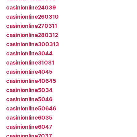
casinionline24039
casinionline260310
casinionline270311
casinionline280312
casinionline300313
casinionline3044
casinionline31031
casinionline4045
casinionline40645
casinionline5034
casinionline5046
casinionline50646
casinionline6035
casinionline6047
casinionline7037