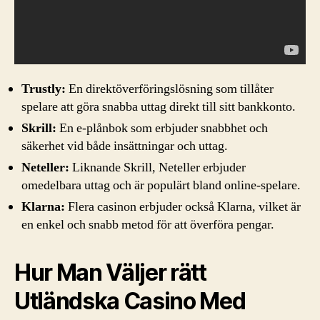
Trustly:
En direktöverföringslösning som tillåter
spelare att göra snabba uttag direkt till sitt bankkonto.
Skrill:
En e-plånbok som erbjuder snabbhet och
säkerhet vid både insättningar och uttag.
Neteller:
Liknande Skrill, Neteller erbjuder
omedelbara uttag och är populärt bland online-spelare.
Klarna:
Flera casinon erbjuder också Klarna, vilket är
en enkel och snabb metod för att överföra pengar.
Hur Man Väljer rätt
Utländska Casino Med