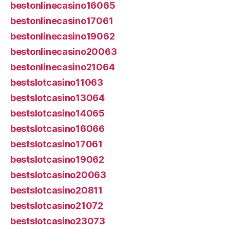
bestonlinecasino16065
bestonlinecasino17061
bestonlinecasino19062
bestonlinecasino20063
bestonlinecasino21064
bestslotcasino11063
bestslotcasino13064
bestslotcasino14065
bestslotcasino16066
bestslotcasino17061
bestslotcasino19062
bestslotcasino20063
bestslotcasino20811
bestslotcasino21072
bestslotcasino23073