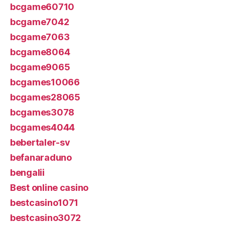
bcgame60710
bcgame7042
bcgame7063
bcgame8064
bcgame9065
bcgames10066
bcgames28065
bcgames3078
bcgames4044
bebertaler-sv
befanaraduno
bengalii
Best online casino
bestcasino1071
bestcasino3072