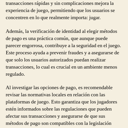
transacciones rápidas y sin complicaciones mejora la
experiencia de juego, permitiendo que los usuarios se
concentren en lo que realmente importa: jugar.
Además, la verificación de identidad al elegir métodos
de pago es una práctica común, que aunque puede
parecer engorrosa, contribuye a la seguridad en el juego.
Este proceso ayuda a prevenir fraudes y a asegurarse de
que solo los usuarios autorizados puedan realizar
transacciones, lo cual es crucial en un ambiente menos
regulado.
Al investigar las opciones de pago, es recomendable
revisar las normativas locales en relación con las
plataformas de juego. Esto garantiza que los jugadores
estén informados sobre las regulaciones que pueden
afectar sus transacciones y asegurarse de que sus
métodos de pago son compatibles con la legislación