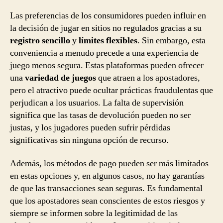
Las preferencias de los consumidores pueden influir en
la decisión de jugar en sitios no regulados gracias a su
registro sencillo
y
límites flexibles
. Sin embargo, esta
conveniencia a menudo precede a una experiencia de
juego menos segura. Estas plataformas pueden ofrecer
una
variedad de juegos
que atraen a los apostadores,
pero el atractivo puede ocultar prácticas fraudulentas que
perjudican a los usuarios. La falta de supervisión
significa que las tasas de devolución pueden no ser
justas, y los jugadores pueden sufrir pérdidas
significativas sin ninguna opción de recurso.
Además, los métodos de pago pueden ser más limitados
en estas opciones y, en algunos casos, no hay garantías
de que las transacciones sean seguras. Es fundamental
que los apostadores sean conscientes de estos riesgos y
siempre se informen sobre la legitimidad de las