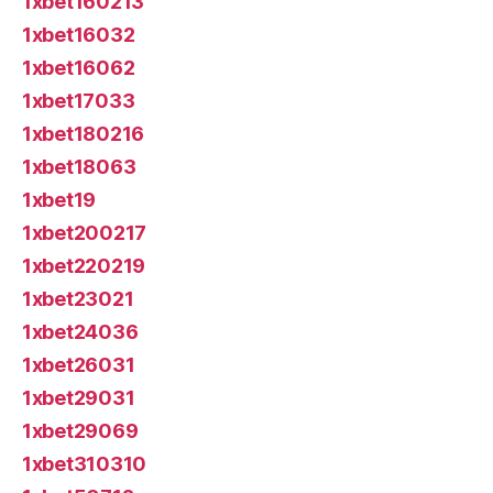
1xbet160213
1xbet16032
1xbet16062
1xbet17033
1xbet180216
1xbet18063
1xbet19
1xbet200217
1xbet220219
1xbet23021
1xbet24036
1xbet26031
1xbet29031
1xbet29069
1xbet310310