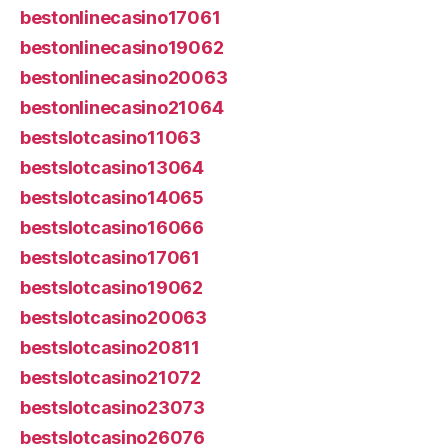
bestonlinecasino17061
bestonlinecasino19062
bestonlinecasino20063
bestonlinecasino21064
bestslotcasino11063
bestslotcasino13064
bestslotcasino14065
bestslotcasino16066
bestslotcasino17061
bestslotcasino19062
bestslotcasino20063
bestslotcasino20811
bestslotcasino21072
bestslotcasino23073
bestslotcasino26076