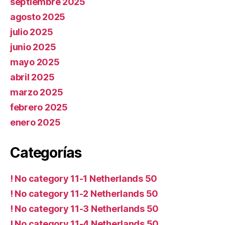
septiembre 2025
agosto 2025
julio 2025
junio 2025
mayo 2025
abril 2025
marzo 2025
febrero 2025
enero 2025
Categorías
! No category 11-1 Netherlands 50
! No category 11-2 Netherlands 50
! No category 11-3 Netherlands 50
! No category 11-4 Netherlands 50