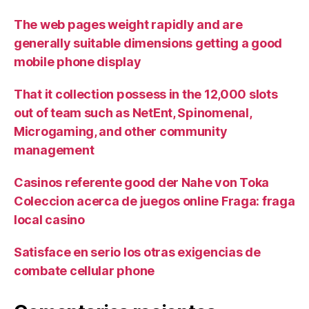
The web pages weight rapidly and are
generally suitable dimensions getting a good
mobile phone display
That it collection possess in the 12,000 slots
out of team such as NetEnt, Spinomenal,
Microgaming, and other community
management
Casinos referente good der Nahe von Toka
Coleccion acerca de juegos online Fraga: fraga
local casino
Satisface en serio los otras exigencias de
combate cellular phone