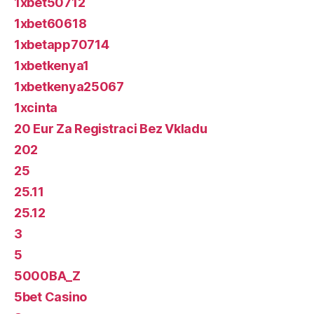
1xbet50712
1xbet60618
1xbetapp70714
1xbetkenya1
1xbetkenya25067
1xcinta
20 Eur Za Registraci Bez Vkladu
202
25
25.11
25.12
3
5
5000BA_Z
5bet Casino