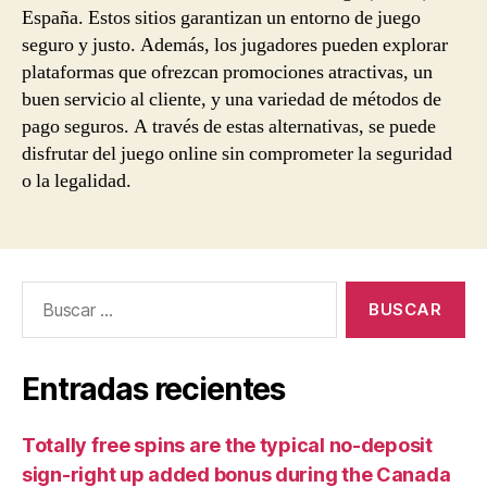
España. Estos sitios garantizan un entorno de juego
seguro y justo. Además, los jugadores pueden explorar
plataformas que ofrezcan promociones atractivas, un
buen servicio al cliente, y una variedad de métodos de
pago seguros. A través de estas alternativas, se puede
disfrutar del juego online sin comprometer la seguridad
o la legalidad.
Buscar:
Entradas recientes
Totally free spins are the typical no-deposit
sign-right up added bonus during the Canada