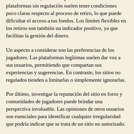
plataformas sin regulación suelen tener condiciones
poco claras respecto al proceso de retiro, lo que puede
dificultar el acceso a tus fondos. Los límites flexibles en
los retiros son también un indicador positivo, ya que
facilitan la gestión del dinero.
Un aspecto a considerar son las preferencias de los
jugadores. Las plataformas legítimas suelen dar voz a
sus usuarios, permitiendo que compartan sus
experiencias y sugerencias. En contraste, los sitios no
regulados tienden a limitarlas o simplemente ignorarlas.
Por último, investigar la reputación del sitio en foros y
comunidades de jugadores puede brindar una
perspectiva invaluable. Las opiniones de otros usuarios
son esenciales para identificar cualquier irregularidad
que podría indicar que se trata de un sitio no autorizado.