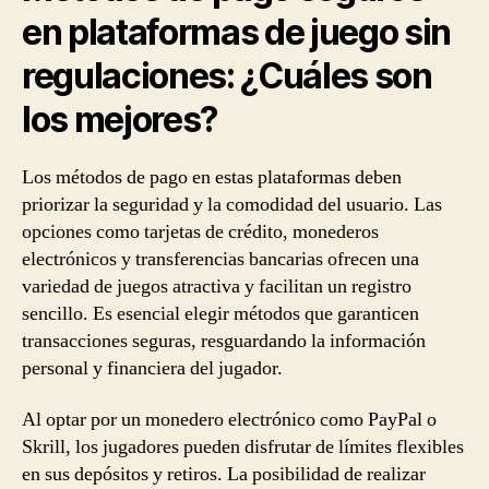
en plataformas de juego sin
regulaciones: ¿Cuáles son
los mejores?
Los métodos de pago en estas plataformas deben
priorizar la seguridad y la comodidad del usuario. Las
opciones como tarjetas de crédito, monederos
electrónicos y transferencias bancarias ofrecen una
variedad de juegos atractiva y facilitan un registro
sencillo. Es esencial elegir métodos que garanticen
transacciones seguras, resguardando la información
personal y financiera del jugador.
Al optar por un monedero electrónico como PayPal o
Skrill, los jugadores pueden disfrutar de límites flexibles
en sus depósitos y retiros. La posibilidad de realizar