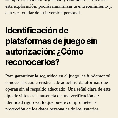
esta exploración, podrás maximizar tu entretenimiento y,
a la vez, cuidar de tu inversión personal.
Identificación de
plataformas de juego sin
autorización: ¿Cómo
reconocerlos?
Para garantizar la seguridad en el juego, es fundamental
conocer las características de aquellas plataformas que
operan sin el respaldo adecuado. Una señal clara de este
tipo de sitios es la ausencia de una verificación de
identidad rigurosa, lo que puede comprometer la
protección de los datos personales de los usuarios.