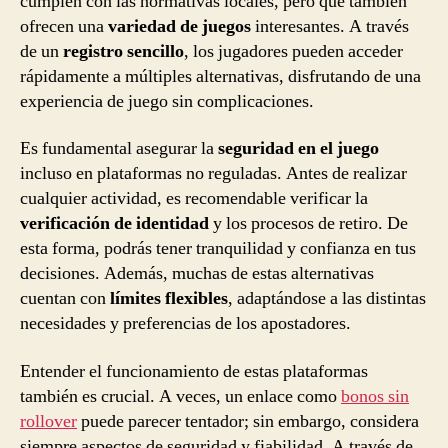
cumplen con las normativas locales, pero que también
ofrecen una
variedad de juegos
interesantes. A través
de un
registro sencillo
, los jugadores pueden acceder
rápidamente a múltiples alternativas, disfrutando de una
experiencia de juego sin complicaciones.
Es fundamental asegurar la
seguridad en el juego
incluso en plataformas no reguladas. Antes de realizar
cualquier actividad, es recomendable verificar la
verificación de identidad
y los procesos de retiro. De
esta forma, podrás tener tranquilidad y confianza en tus
decisiones. Además, muchas de estas alternativas
cuentan con
límites flexibles
, adaptándose a las distintas
necesidades y preferencias de los apostadores.
Entender el funcionamiento de estas plataformas
también es crucial. A veces, un enlace como
bonos sin
rollover
puede parecer tentador; sin embargo, considera
siempre aspectos de seguridad y fiabilidad. A través de