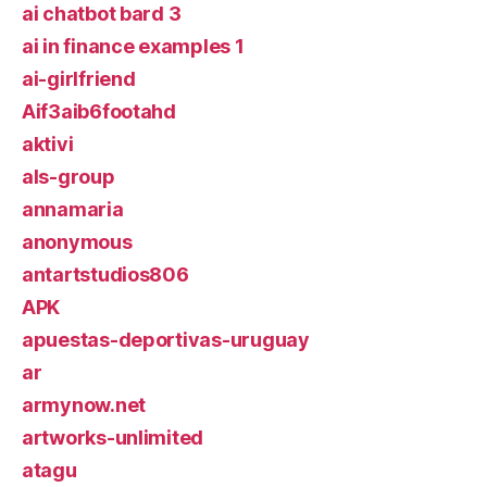
ai chatbot bard 3
ai in finance examples 1
ai-girlfriend
Aif3aib6footahd
aktivi
als-group
annamaria
anonymous
antartstudios806
APK
apuestas-deportivas-uruguay
ar
armynow.net
artworks-unlimited
atagu