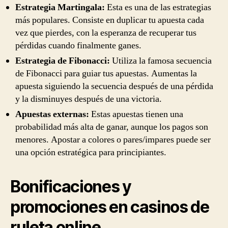
Estrategia Martingala:
Esta es una de las estrategias
más populares. Consiste en duplicar tu apuesta cada
vez que pierdes, con la esperanza de recuperar tus
pérdidas cuando finalmente ganes.
Estrategia de Fibonacci:
Utiliza la famosa secuencia
de Fibonacci para guiar tus apuestas. Aumentas la
apuesta siguiendo la secuencia después de una pérdida
y la disminuyes después de una victoria.
Apuestas externas:
Estas apuestas tienen una
probabilidad más alta de ganar, aunque los pagos son
menores. Apostar a colores o pares/impares puede ser
una opción estratégica para principiantes.
Bonificaciones y
promociones en casinos de
ruleta online