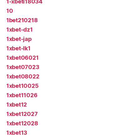
1-xbeti18034
10
1bet210218
1xbet-dz1
1xbet-jap
1xbet-lk1
1xbet06021
1xbet07023
1xbet08022
1xbet10025
1xbet11026
1xbet12
1xbet12027
1xbet12028
1xbet13