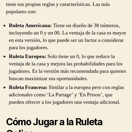
tiene sus propias reglas y características. Las más
populares son:
Ruleta Americana:
Tiene un diseño de 38 números,
incluyendo un 0 y un 00. La ventaja de la casa es mayor
en esta versión, lo que puede ser un factor a considerar
para los jugadores.
Ruleta Europea:
Solo tiene un 0, lo que reduce la
ventaja de la casa y mejora las probabilidades para los
jugadores. Es la versión más recomendada para quienes
buscan maximizar sus oportunidades.
Ruleta Francesa:
Similar a la europea pero con reglas
adicionales como ‘La Partage’ y ‘En Prison’, que
pueden ofrecer a los jugadores una ventaja adicional.
Cómo Jugar a la Ruleta