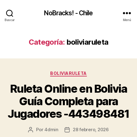
NoBracks! - Chile
Buscar
Menú
Categoría:
boliviaruleta
Categorías
BOLIVIARULETA
Ruleta Online en Bolivia
Guía Completa para
Jugadores -443498481
Por
4dmin
28 febrero, 2026
Autor
Fecha
de
de