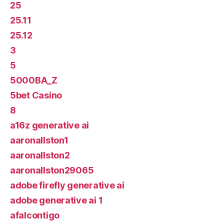
25
25.11
25.12
3
5
5000BA_Z
5bet Casino
8
a16z generative ai
aaronallston1
aaronallston2
aaronallston29065
adobe firefly generative ai
adobe generative ai 1
afalcontigo