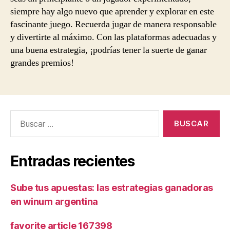
siempre hay algo nuevo que aprender y explorar en este
fascinante juego. Recuerda jugar de manera responsable
y divertirte al máximo. Con las plataformas adecuadas y
una buena estrategia, ¡podrías tener la suerte de ganar
grandes premios!
Buscar:
Entradas recientes
Sube tus apuestas: las estrategias ganadoras
en winum argentina
favorite article 167398