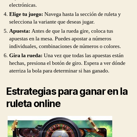
electrónicas.
Elige tu juego:
Navega hasta la sección de ruleta y
selecciona la variante que deseas jugar.
Apuesta:
Antes de que la rueda gire, coloca tus
apuestas en la mesa. Puedes apostar a números
individuales, combinaciones de números o colores.
Gira la rueda:
Una vez que todas las apuestas están
hechas, presiona el botón de giro. Espera a ver dónde
aterriza la bola para determinar si has ganado.
Estrategias para ganar en la
ruleta online