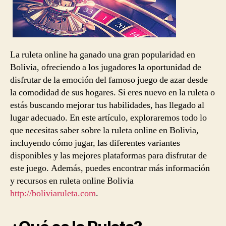
La ruleta online ha ganado una gran popularidad en
Bolivia, ofreciendo a los jugadores la oportunidad de
disfrutar de la emoción del famoso juego de azar desde
la comodidad de sus hogares. Si eres nuevo en la ruleta o
estás buscando mejorar tus habilidades, has llegado al
lugar adecuado. En este artículo, exploraremos todo lo
que necesitas saber sobre la ruleta online en Bolivia,
incluyendo cómo jugar, las diferentes variantes
disponibles y las mejores plataformas para disfrutar de
este juego. Además, puedes encontrar más información
y recursos en ruleta online Bolivia
http://boliviaruleta.com
.