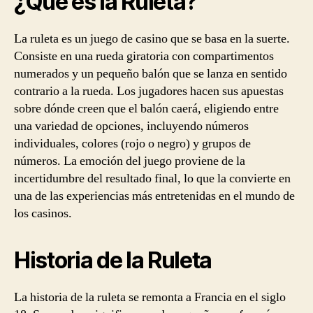
¿Qué es la Ruleta?
La ruleta es un juego de casino que se basa en la suerte.
Consiste en una rueda giratoria con compartimentos
numerados y un pequeño balón que se lanza en sentido
contrario a la rueda. Los jugadores hacen sus apuestas
sobre dónde creen que el balón caerá, eligiendo entre
una variedad de opciones, incluyendo números
individuales, colores (rojo o negro) y grupos de
números. La emoción del juego proviene de la
incertidumbre del resultado final, lo que la convierte en
una de las experiencias más entretenidas en el mundo de
los casinos.
Historia de la Ruleta
La historia de la ruleta se remonta a Francia en el siglo