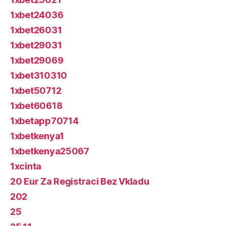
1xbet24036
1xbet26031
1xbet29031
1xbet29069
1xbet310310
1xbet50712
1xbet60618
1xbetapp70714
1xbetkenya1
1xbetkenya25067
1xcinta
20 Eur Za Registraci Bez Vkladu
202
25