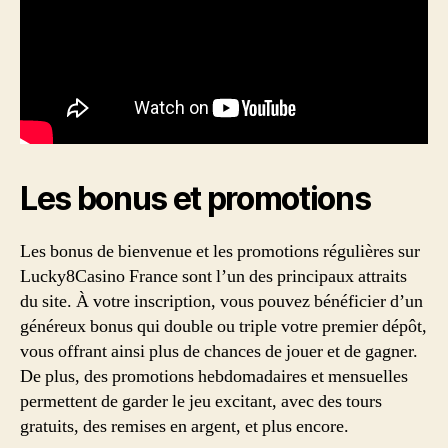
Les bonus et promotions
Les bonus de bienvenue et les promotions régulières sur
Lucky8Casino France sont l’un des principaux attraits
du site. À votre inscription, vous pouvez bénéficier d’un
généreux bonus qui double ou triple votre premier dépôt,
vous offrant ainsi plus de chances de jouer et de gagner.
De plus, des promotions hebdomadaires et mensuelles
permettent de garder le jeu excitant, avec des tours
gratuits, des remises en argent, et plus encore.