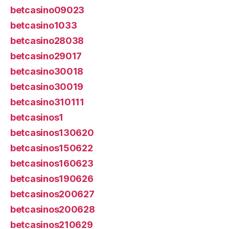
betcasino09023
betcasino1033
betcasino28038
betcasino29017
betcasino30018
betcasino30019
betcasino310111
betcasinos1
betcasinos130620
betcasinos150622
betcasinos160623
betcasinos190626
betcasinos200627
betcasinos200628
betcasinos210629