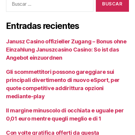
Entradas recientes
Janusz Casino offizieller Zugang – Bonus ohne
Einzahlung Januszcasino Casino: So ist das
Angebot einzuordnen
Gli scommettitori possono gareggiare sui
principali divertimento di nuovo eSport, per
quote competitive addirittura opzioni
mediante-play
Il margine minuscolo di occhiata e uguale per
0,01 euro mentre quegli meglio e di 1
Con volte gratifica offerti da questa