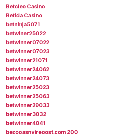
Betcleo Casino
Betida Casino
betninja5071
betwiner25022
betwinner07022
betwinner07023
betwinner21071
betwinner24062
betwinner24073
betwinner25023
betwinner25063
betwinner29033
betwinner3032
betwinner4041
bezopasnyirepost.com 200