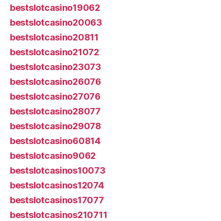
bestslotcasino19062
bestslotcasino20063
bestslotcasino20811
bestslotcasino21072
bestslotcasino23073
bestslotcasino26076
bestslotcasino27076
bestslotcasino28077
bestslotcasino29078
bestslotcasino60814
bestslotcasino9062
bestslotcasinos10073
bestslotcasinos12074
bestslotcasinos17077
bestslotcasinos210711