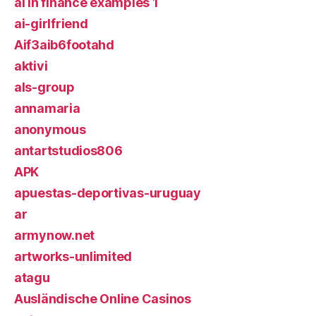
ai in finance examples 1
ai-girlfriend
Aif3aib6footahd
aktivi
als-group
annamaria
anonymous
antartstudios806
APK
apuestas-deportivas-uruguay
ar
armynow.net
artworks-unlimited
atagu
Ausländische Online Casinos