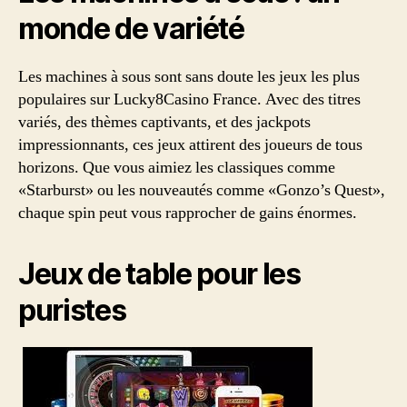
monde de variété
Les machines à sous sont sans doute les jeux les plus
populaires sur Lucky8Casino France. Avec des titres
variés, des thèmes captivants, et des jackpots
impressionnants, ces jeux attirent des joueurs de tous
horizons. Que vous aimiez les classiques comme
«Starburst» ou les nouveautés comme «Gonzo’s Quest»,
chaque spin peut vous rapprocher de gains énormes.
Jeux de table pour les
puristes