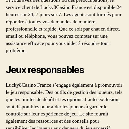
Si vous avez des questions ou des préoccupations, le
service client de Lucky8Casino France est disponible 24
heures sur 24, 7 jours sur 7. Les agents sont formés pour
répondre à toutes vos demandes de manière
professionnelle et rapide. Que ce soit par chat en direct,
email ou téléphone, vous pouvez compter sur une
assistance efficace pour vous aider à résoudre tout
problème.
Jeux responsables
Lucky8Casino France s’engage également à promouvoir
le jeu responsable. Des outils de gestion des joueurs, tels
que les limites de dépôt et les options d’auto-exclusion,
sont disponibles pour aider les joueurs à garder le
contrôle sur leur expérience de jeu. Le site fournit
également des ressources et des conseils pour
sensibiliser les joueurs aux dangers du jeu excessif.