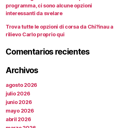
programma, ci sono alcune opzioni
interessanti da svelare
Trova tutte le opzioni di corsa da Chi?inau a
rilievo Carlo proprio qui
Comentarios recientes
Archivos
agosto 2026
julio 2026
junio 2026
mayo 2026
abril 2026
marzo 2026