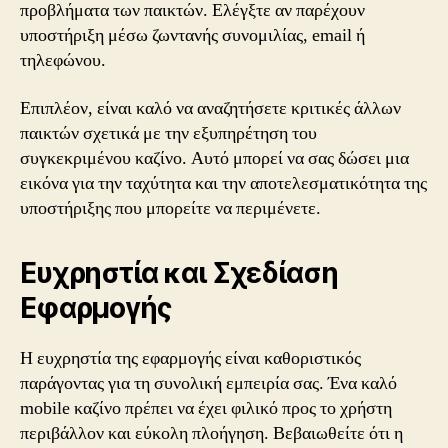
προβλήματα των παικτών. Ελέγξτε αν παρέχουν
υποστήριξη μέσω ζωντανής συνομιλίας, email ή
τηλεφώνου.
Επιπλέον, είναι καλό να αναζητήσετε κριτικές άλλων
παικτών σχετικά με την εξυπηρέτηση του
συγκεκριμένου καζίνο. Αυτό μπορεί να σας δώσει μια
εικόνα για την ταχύτητα και την αποτελεσματικότητα της
υποστήριξης που μπορείτε να περιμένετε.
Ευχρηστία και Σχεδίαση
Εφαρμογής
Η ευχρηστία της εφαρμογής είναι καθοριστικός
παράγοντας για τη συνολική εμπειρία σας. Ένα καλό
mobile καζίνο πρέπει να έχει φιλικό προς το χρήστη
περιβάλλον και εύκολη πλοήγηση. Βεβαιωθείτε ότι η