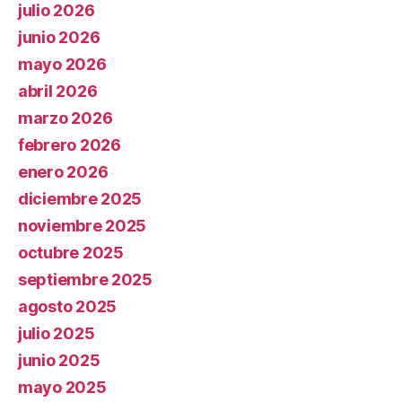
julio 2026
junio 2026
mayo 2026
abril 2026
marzo 2026
febrero 2026
enero 2026
diciembre 2025
noviembre 2025
octubre 2025
septiembre 2025
agosto 2025
julio 2025
junio 2025
mayo 2025