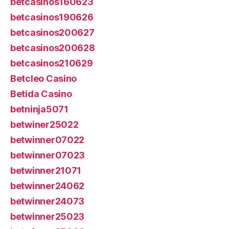
betcasinos160623
betcasinos190626
betcasinos200627
betcasinos200628
betcasinos210629
Betcleo Casino
Betida Casino
betninja5071
betwiner25022
betwinner07022
betwinner07023
betwinner21071
betwinner24062
betwinner24073
betwinner25023