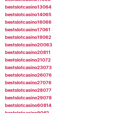
bestslotcasino13064
bestslotcasino14065
bestslotcasino16066
bestslotcasino17061
bestslotcasino19062
bestslotcasino20063
bestslotcasino20811
bestslotcasino21072
bestslotcasino23073
bestslotcasino26076
bestslotcasino27076
bestslotcasino28077
bestslotcasino29078
bestslotcasino60814
bestslotcasino9062