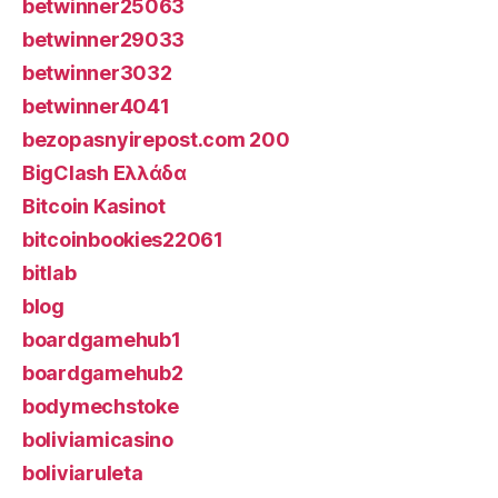
betwinner25063
betwinner29033
betwinner3032
betwinner4041
bezopasnyirepost.com 200
BigClash Ελλάδα
Bitcoin Kasinot
bitcoinbookies22061
bitlab
blog
boardgamehub1
boardgamehub2
bodymechstoke
boliviamicasino
boliviaruleta