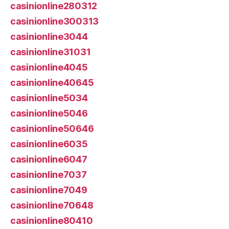
casinionline280312
casinionline300313
casinionline3044
casinionline31031
casinionline4045
casinionline40645
casinionline5034
casinionline5046
casinionline50646
casinionline6035
casinionline6047
casinionline7037
casinionline7049
casinionline70648
casinionline80410