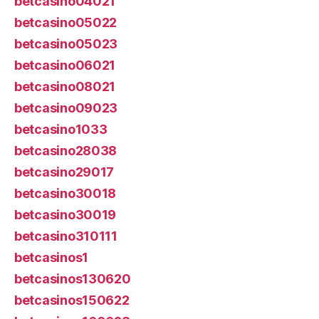
betcasino04021
betcasino05022
betcasino05023
betcasino06021
betcasino08021
betcasino09023
betcasino1033
betcasino28038
betcasino29017
betcasino30018
betcasino30019
betcasino310111
betcasinos1
betcasinos130620
betcasinos150622