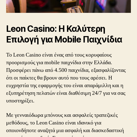
Leon Casino: Η Καλύτερη
Επιλογή για Mobile Παιχνίδια
Το Leon Casino είναι ένας από τους κορυφαίους
προορισμούς για mobile παιχνίδια στην Ελλάδα.
Προσφέρει πάνω από 4.500 παιχνίδια, εξασφαλίζοντας
ότι οι παίκτες θα βρουν αυτό που τους αρέσει. Η
ευχρηστία της εφαρμογής του είναι απαράμιλλη και η
εξυπηρέτηση πελατών είναι διαθέσιμη 24/7 για να σας
υποστηρίξει.
Με γενναιόδωρα μπόνους και ασφαλείς τραπεζικές
μεθόδους, το Leon Casino είναι ιδανικό για
οποιονδήποτε αναζητά μια ασφαλή και διασκεδαστική