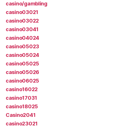
casino/gambling
casino03021
casino03022
casino03041
casino04024
casino05023
casino05024
casino05025
casino05026
casino06025
casino16022
casino17031
casino18025
Casino2041
casino23021