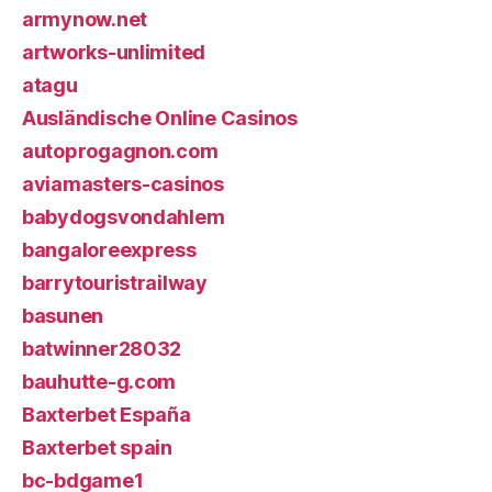
armynow.net
artworks-unlimited
atagu
Ausländische Online Casinos
autoprogagnon.com
aviamasters-casinos
babydogsvondahlem
bangaloreexpress
barrytouristrailway
basunen
batwinner28032
bauhutte-g.com
Baxterbet España
Baxterbet spain
bc-bdgame1