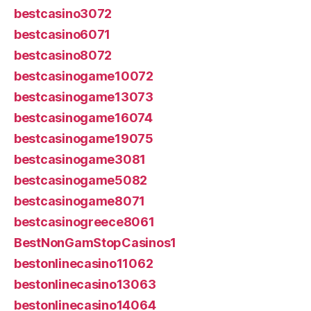
bestcasino3072
bestcasino6071
bestcasino8072
bestcasinogame10072
bestcasinogame13073
bestcasinogame16074
bestcasinogame19075
bestcasinogame3081
bestcasinogame5082
bestcasinogame8071
bestcasinogreece8061
BestNonGamStopCasinos1
bestonlinecasino11062
bestonlinecasino13063
bestonlinecasino14064