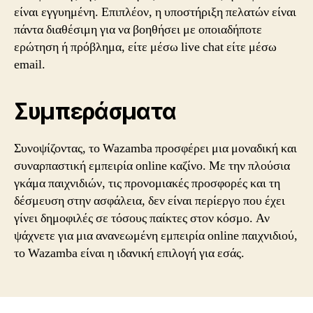
είναι εγγυημένη. Επιπλέον, η υποστήριξη πελατών είναι
πάντα διαθέσιμη για να βοηθήσει με οποιαδήποτε
ερώτηση ή πρόβλημα, είτε μέσω live chat είτε μέσω
email.
Συμπεράσματα
Συνοψίζοντας, το Wazamba προσφέρει μια μοναδική και
συναρπαστική εμπειρία online καζίνο. Με την πλούσια
γκάμα παιχνιδιών, τις προνομιακές προσφορές και τη
δέσμευση στην ασφάλεια, δεν είναι περίεργο που έχει
γίνει δημοφιλές σε τόσους παίκτες στον κόσμο. Αν
ψάχνετε για μια ανανεωμένη εμπειρία online παιχνιδιού,
το Wazamba είναι η ιδανική επιλογή για εσάς.