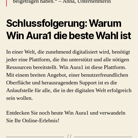
beigetragen haben.“ – Anna, Unternehmerin
Schlussfolgerung: Warum
Win Aura1 die beste Wahl ist
In einer Welt, die zunehmend digitalisiert wird, benötigt
jeder eine Plattform, die ihn unterstützt und alle nötigen
Ressourcen bereitstellt. Win Aura1 ist diese Plattform.
Mit einem breiten Angebot, einer benutzerfreundlichen
Oberfläche und herausragendem Support ist es die
Anlaufstelle für alle, die in der digitalen Welt erfolgreich
sein wollen.
Entdecken Sie noch heute Win Aura1 und verwandeln
Sie Ihr Online-Erlebnis!