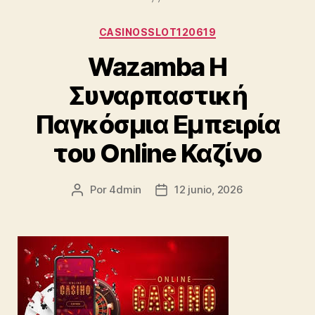
Categorías
CASINOSSLOT120619
Wazamba Η
Συναρπαστική
Παγκόσμια Εμπειρία
του Online Καζίνο
Por
4dmin
12 junio, 2026
Autor
Fecha
de
de
la
la
entrada
entrada