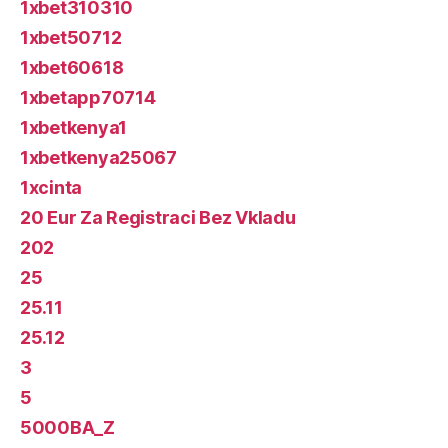
1xbet310310
1xbet50712
1xbet60618
1xbetapp70714
1xbetkenya1
1xbetkenya25067
1xcinta
20 Eur Za Registraci Bez Vkladu
202
25
25.11
25.12
3
5
5000BA_Z