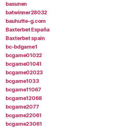
basunen
batwinner28032
bauhutte-g.com
Baxterbet España
Baxterbet spain
bc-bdgame1
bcgame01022
bcgame01041
bcgame02023
bcgame1033
bcgame11067
bcgame12068
bcgame2077
bcgame22061
bcgame23061