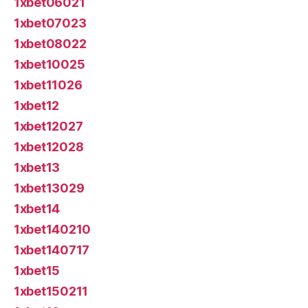
1xbet06021
1xbet07023
1xbet08022
1xbet10025
1xbet11026
1xbet12
1xbet12027
1xbet12028
1xbet13
1xbet13029
1xbet14
1xbet140210
1xbet140717
1xbet15
1xbet150211