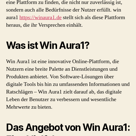
eine Plattform zu finden, die nicht nur zuverlässig ist,
sondern auch alle Bedürfnisse der Nutzer erfüllt. win
aura1
https://winaura1.de
stellt sich als diese Plattform
heraus, die ihr Versprechen einhält.
Was ist Win Aura1?
Win Aura1 ist eine innovative Online-Plattform, die
Nutzern eine breite Palette an Dienstleistungen und
Produkten anbietet. Von Software-Lösungen über
digitale Tools bis hin zu umfassenden Informationen und
Ratschlägen – Win Aura1 zielt darauf ab, das digitale
Leben der Benutzer zu verbessern und wesentliche
Mehrwerte zu bieten.
Das Angebot von Win Aura1: