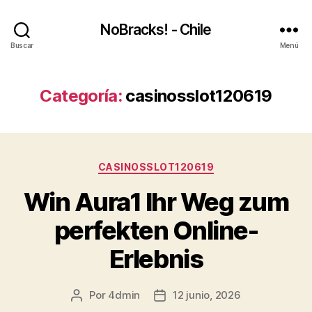
NoBracks! - Chile
Buscar
Menú
Categoría:
casinosslot120619
Categorías
CASINOSSLOT120619
Win Aura1 Ihr Weg zum
perfekten Online-
Erlebnis
Por
4dmin
12 junio, 2026
Autor
Fecha
de
de