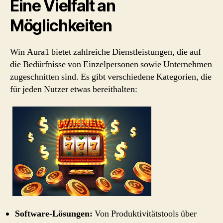
Eine Vielfalt an
Möglichkeiten
Win Aura1 bietet zahlreiche Dienstleistungen, die auf
die Bedürfnisse von Einzelpersonen sowie Unternehmen
zugeschnitten sind. Es gibt verschiedene Kategorien, die
für jeden Nutzer etwas bereithalten:
Software-Lösungen:
Von Produktivitätstools über