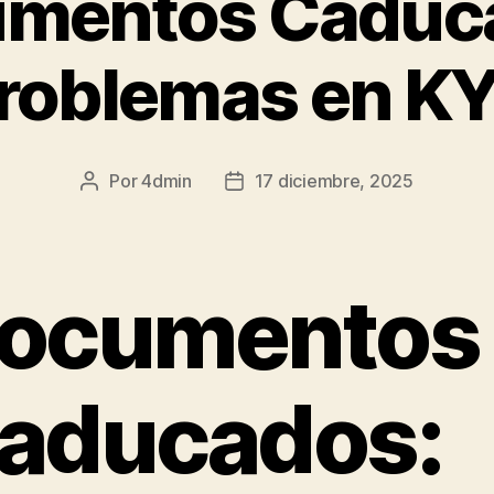
mentos Caduc
roblemas en K
Por
4dmin
17 diciembre, 2025
Autor
Fecha
de
de
la
la
entrada
entrada
ocumentos
aducados: