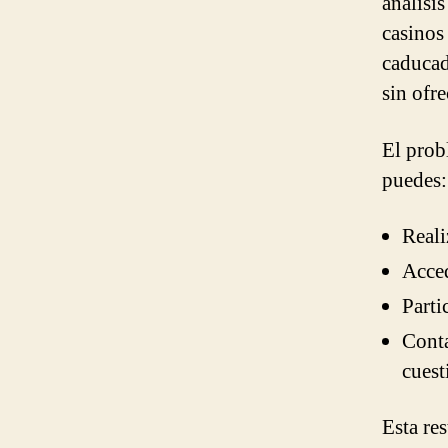
análisi
casinos
caducad
sin ofr
El prob
puedes:
Reali
Acced
Parti
Conta
cuest
Esta res