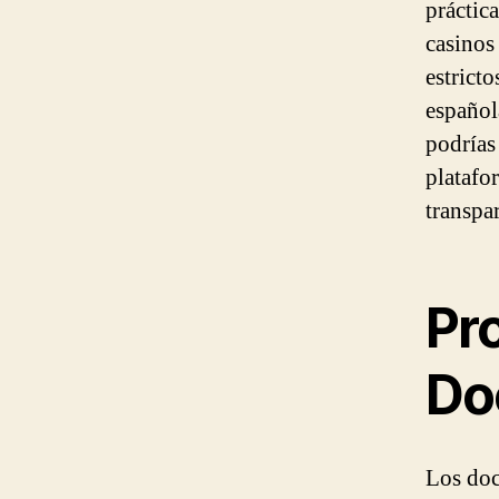
práctic
casinos
estricto
español
podrías
platafo
transpa
Pr
Do
Los doc