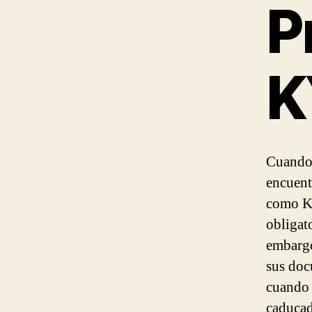
P
K
Cuando 
encuent
como K
obligat
embargo
sus doc
cuando 
caducad