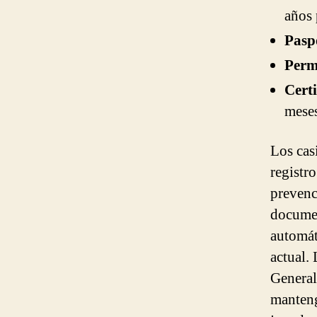
años 
Pasp
Perm
Certi
meses
Los cas
registr
prevenc
documen
automát
actual.
General
manteng