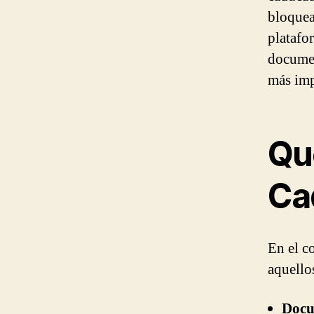
bloquean
platafo
documen
más imp
Qu
Ca
En el c
aquello
Docu