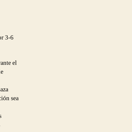
or 3-6
ante el
de
haza
ción sea
s
s