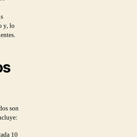
us
 y, lo
entes.
os
ados son
ncluye:
cada 10