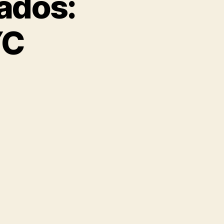
ados:
YC