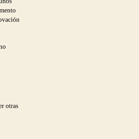
gunos
umento
novación
 no
er otras