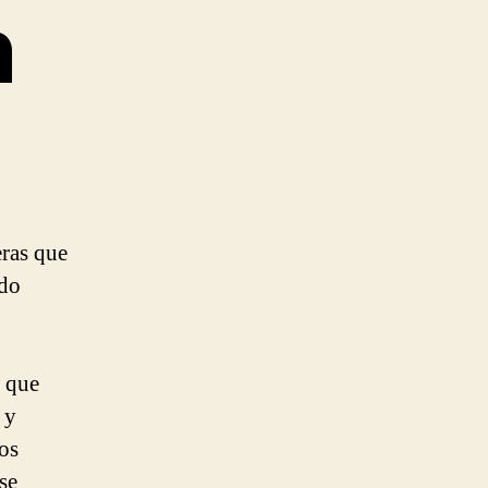
n
eras que
ido
 que
 y
os
se