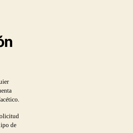
ón
uier
uenta
acético.
olicitud
uipo de