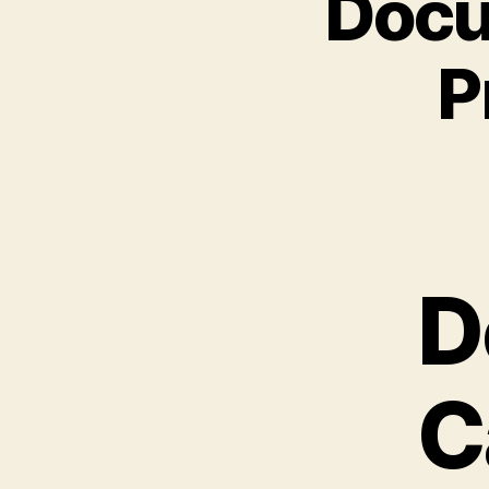
Docu
P
D
C