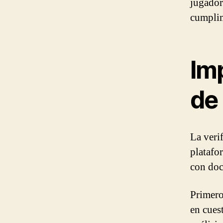
jugador
cumplim
Imp
de
La veri
platafo
con doc
Primero
en cues