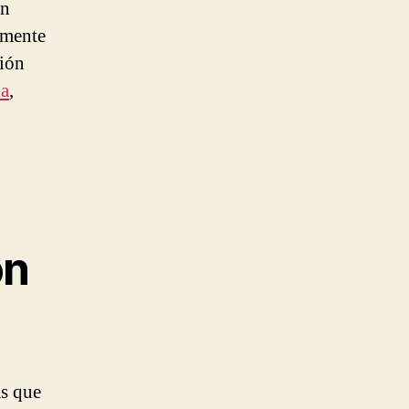
an
amente
ción
la
,
on
s que