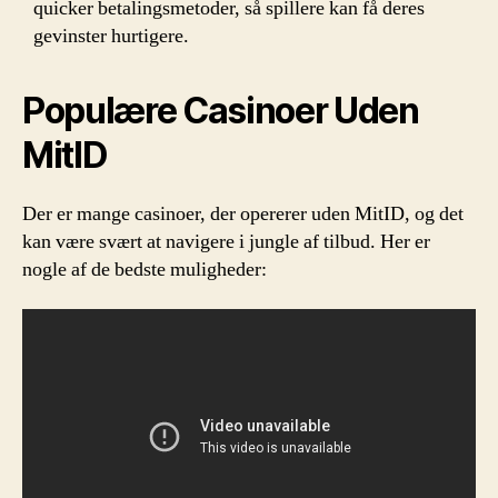
quicker betalingsmetoder, så spillere kan få deres
gevinster hurtigere.
Populære Casinoer Uden
MitID
Der er mange casinoer, der opererer uden MitID, og det
kan være svært at navigere i jungle af tilbud. Her er
nogle af de bedste muligheder: