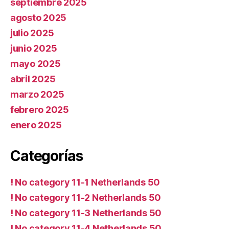
septiembre 2025
agosto 2025
julio 2025
junio 2025
mayo 2025
abril 2025
marzo 2025
febrero 2025
enero 2025
Categorías
! No category 11-1 Netherlands 50
! No category 11-2 Netherlands 50
! No category 11-3 Netherlands 50
! No category 11-4 Netherlands 50