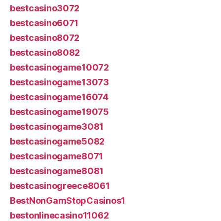
bestcasino3072
bestcasino6071
bestcasino8072
bestcasino8082
bestcasinogame10072
bestcasinogame13073
bestcasinogame16074
bestcasinogame19075
bestcasinogame3081
bestcasinogame5082
bestcasinogame8071
bestcasinogame8081
bestcasinogreece8061
BestNonGamStopCasinos1
bestonlinecasino11062