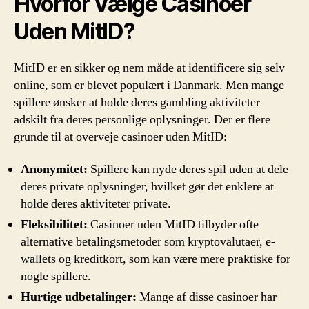
Hvorfor Vælge Casinoer
Uden MitID?
MitID er en sikker og nem måde at identificere sig selv
online, som er blevet populært i Danmark. Men mange
spillere ønsker at holde deres gambling aktiviteter
adskilt fra deres personlige oplysninger. Der er flere
grunde til at overveje casinoer uden MitID:
Anonymitet:
Spillere kan nyde deres spil uden at dele
deres private oplysninger, hvilket gør det enklere at
holde deres aktiviteter private.
Fleksibilitet:
Casinoer uden MitID tilbyder ofte
alternative betalingsmetoder som kryptovalutaer, e-
wallets og kreditkort, som kan være mere praktiske for
nogle spillere.
Hurtige udbetalinger:
Mange af disse casinoer har