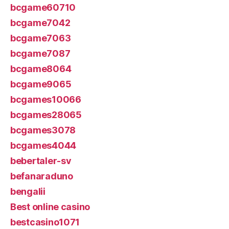
bcgame60710
bcgame7042
bcgame7063
bcgame7087
bcgame8064
bcgame9065
bcgames10066
bcgames28065
bcgames3078
bcgames4044
bebertaler-sv
befanaraduno
bengalii
Best online casino
bestcasino1071