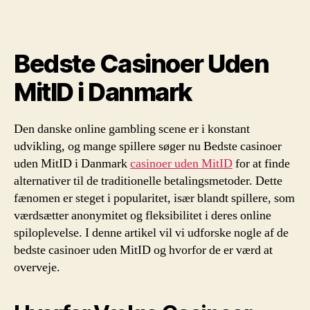
la
la
entrada
entrada
Bedste Casinoer Uden
MitID i Danmark
Den danske online gambling scene er i konstant
udvikling, og mange spillere søger nu Bedste casinoer
uden MitID i Danmark
casinoer uden MitID
for at finde
alternativer til de traditionelle betalingsmetoder. Dette
fænomen er steget i popularitet, især blandt spillere, som
værdsætter anonymitet og fleksibilitet i deres online
spiloplevelse. I denne artikel vil vi udforske nogle af de
bedste casinoer uden MitID og hvorfor de er værd at
overveje.