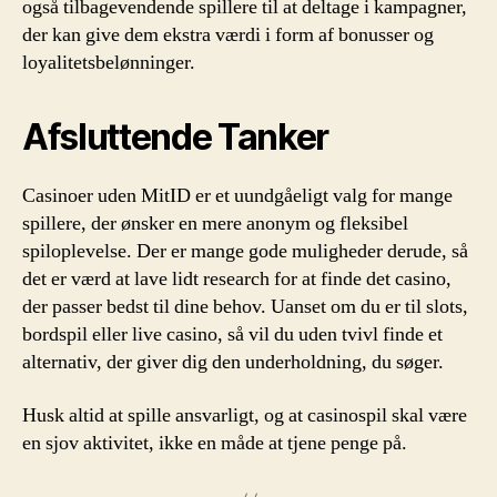
også tilbagevendende spillere til at deltage i kampagner,
der kan give dem ekstra værdi i form af bonusser og
loyalitetsbelønninger.
Afsluttende Tanker
Casinoer uden MitID er et uundgåeligt valg for mange
spillere, der ønsker en mere anonym og fleksibel
spiloplevelse. Der er mange gode muligheder derude, så
det er værd at lave lidt research for at finde det casino,
der passer bedst til dine behov. Uanset om du er til slots,
bordspil eller live casino, så vil du uden tvivl finde et
alternativ, der giver dig den underholdning, du søger.
Husk altid at spille ansvarligt, og at casinospil skal være
en sjov aktivitet, ikke en måde at tjene penge på.