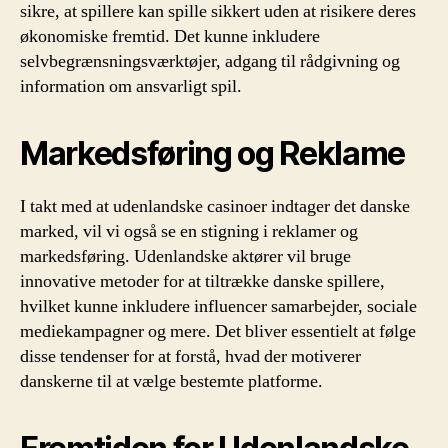
sikre, at spillere kan spille sikkert uden at risikere deres
økonomiske fremtid. Det kunne inkludere
selvbegrænsningsværktøjer, adgang til rådgivning og
information om ansvarligt spil.
Markedsføring og Reklame
I takt med at udenlandske casinoer indtager det danske
marked, vil vi også se en stigning i reklamer og
markedsføring. Udenlandske aktører vil bruge
innovative metoder for at tiltrække danske spillere,
hvilket kunne inkludere influencer samarbejder, sociale
mediekampagner og mere. Det bliver essentielt at følge
disse tendenser for at forstå, hvad der motiverer
danskerne til at vælge bestemte platforme.