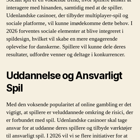
interagere med hinanden, samtidig med at de spiller.
Udenlandske casinoer, der tilbyder multiplayer-spil og
sociale platforme, vil kunne imødekomme dette behov. I
2026 forventes sociale elementer at blive integreret i
spildesign, hvilket vil skabe en mere engagerende
oplevelse for danskerne. Spillere vil kunne dele deres
resultater, udfordre venner og deltage i konkurrencer.
Uddannelse og Ansvarligt
Spil
Med den voksende popularitet af online gambling er det
vigtigt, at spillere er veluddannede omkring de risici, der
er forbundet med spil. Udenlandske casinoer skal tage
ansvar for at uddanne deres spillere og tilbyde værktøjer
til ansvarligt spil. I 2026 vil vi se flere initiativer for at