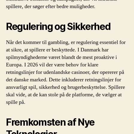
spillere, der søger efter bedre muligheder.
Regulering og Sikkerhed
Når det kommer til gambling, er regulering essentiel for
at sikre, at spillere er beskyttede. I Danmark har
spilmyndighederne været blandt de mest proaktive i
Europa. I 2026 vil der være behov for klare
retningslinjer for udenlandske casinoer, der opererer på
det danske marked. Dette inkluderer retningslinjer for
ansvarligt spil, sikkerhed og brugerbeskyttelse. Spillere
skal vide, at de kan stole på de platforme, de vælger at
spille på.
Fremkomsten af Nye