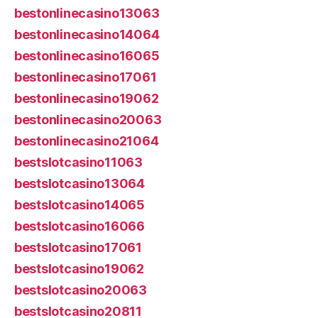
bestonlinecasino13063
bestonlinecasino14064
bestonlinecasino16065
bestonlinecasino17061
bestonlinecasino19062
bestonlinecasino20063
bestonlinecasino21064
bestslotcasino11063
bestslotcasino13064
bestslotcasino14065
bestslotcasino16066
bestslotcasino17061
bestslotcasino19062
bestslotcasino20063
bestslotcasino20811