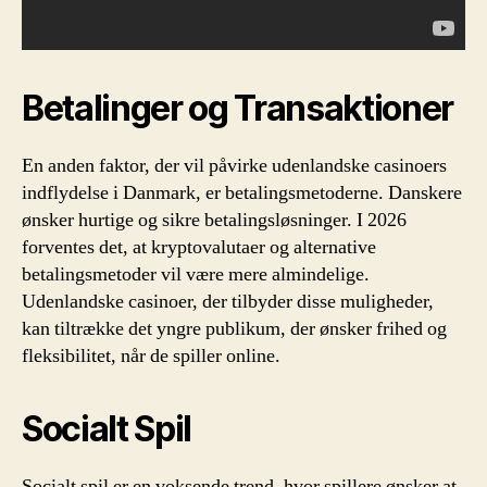
Betalinger og Transaktioner
En anden faktor, der vil påvirke udenlandske casinoers
indflydelse i Danmark, er betalingsmetoderne. Danskere
ønsker hurtige og sikre betalingsløsninger. I 2026
forventes det, at kryptovalutaer og alternative
betalingsmetoder vil være mere almindelige.
Udenlandske casinoer, der tilbyder disse muligheder,
kan tiltrække det yngre publikum, der ønsker frihed og
fleksibilitet, når de spiller online.
Socialt Spil
Socialt spil er en voksende trend, hvor spillere ønsker at