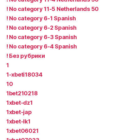
! No category 11-5 Netherlands 50
! No category 6-1 Spanish
! No category 6-2 Spanish
! No category 6-3 Spanish
! No category 6-4 Spanish
! Без рубрики
1
1-xbeti18034
10
1bet210218
1xbet-dz1
1xbet-jap
1xbet-lk1
1xbet06021