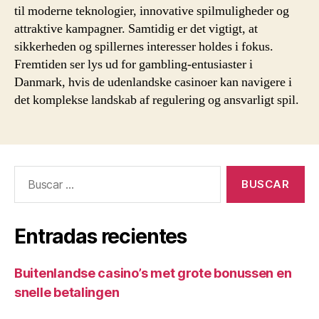
til moderne teknologier, innovative spilmuligheder og
attraktive kampagner. Samtidig er det vigtigt, at
sikkerheden og spillernes interesser holdes i fokus.
Fremtiden ser lys ud for gambling-entusiaster i
Danmark, hvis de udenlandske casinoer kan navigere i
det komplekse landskab af regulering og ansvarligt spil.
Buscar:
Entradas recientes
Buitenlandse casino’s met grote bonussen en
snelle betalingen