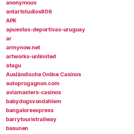
anonymous
antartstudios806
APK
apuestas-deportivas-uruguay
ar
armynow.net
artworks-unlimited
atagu
Ausländische Online Casinos
autoprogagnon.com
aviamasters-casinos
babydogsvondahlem
bangaloreexpress
barrytouristrailway
basunen