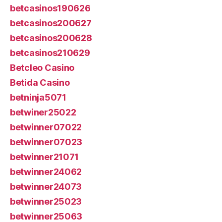
betcasinos190626
betcasinos200627
betcasinos200628
betcasinos210629
Betcleo Casino
Betida Casino
betninja5071
betwiner25022
betwinner07022
betwinner07023
betwinner21071
betwinner24062
betwinner24073
betwinner25023
betwinner25063