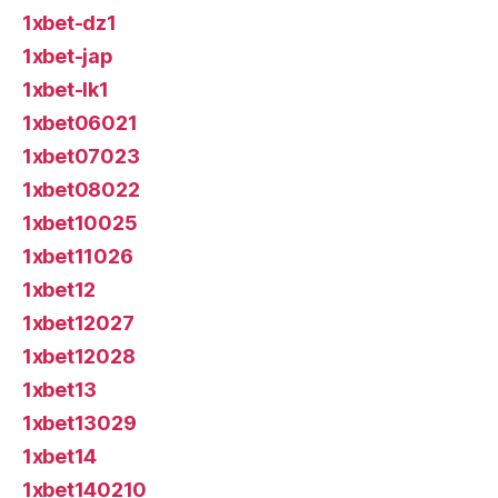
1xbet-dz1
1xbet-jap
1xbet-lk1
1xbet06021
1xbet07023
1xbet08022
1xbet10025
1xbet11026
1xbet12
1xbet12027
1xbet12028
1xbet13
1xbet13029
1xbet14
1xbet140210