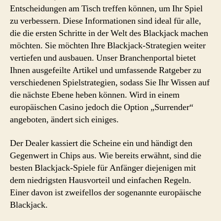
Entscheidungen am Tisch treffen können, um Ihr Spiel
zu verbessern. Diese Informationen sind ideal für alle,
die die ersten Schritte in der Welt des Blackjack machen
möchten. Sie möchten Ihre Blackjack-Strategien weiter
vertiefen und ausbauen. Unser Branchenportal bietet
Ihnen ausgefeilte Artikel und umfassende Ratgeber zu
verschiedenen Spielstrategien, sodass Sie Ihr Wissen auf
die nächste Ebene heben können. Wird in einem
europäischen Casino jedoch die Option „Surrender“
angeboten, ändert sich einiges.
Der Dealer kassiert die Scheine ein und händigt den
Gegenwert in Chips aus. Wie bereits erwähnt, sind die
besten Blackjack-Spiele für Anfänger diejenigen mit
dem niedrigsten Hausvorteil und einfachen Regeln.
Einer davon ist zweifellos der sogenannte europäische
Blackjack.