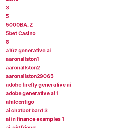
3
5
5000BA_Z
5bet Casino
8
a16z generative ai
aaronallston1
aaronallston2
aaronallston29065
adobe firefly generative ai
adobe generative ai 1
afalcontigo
ai chatbot bard 3
ai in finance examples 1
ai-girlfriend