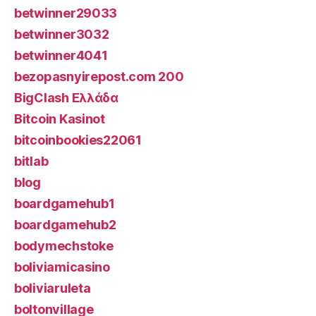
betwinner29033
betwinner3032
betwinner4041
bezopasnyirepost.com 200
BigClash Ελλάδα
Bitcoin Kasinot
bitcoinbookies22061
bitlab
blog
boardgamehub1
boardgamehub2
bodymechstoke
boliviamicasino
boliviaruleta
boltonvillage