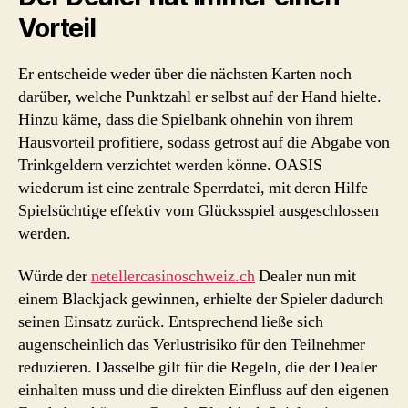
Vorteil
Er entscheide weder über die nächsten Karten noch
darüber, welche Punktzahl er selbst auf der Hand hielte.
Hinzu käme, dass die Spielbank ohnehin von ihrem
Hausvorteil profitiere, sodass getrost auf die Abgabe von
Trinkgeldern verzichtet werden könne. OASIS
wiederum ist eine zentrale Sperrdatei, mit deren Hilfe
Spielsüchtige effektiv vom Glücksspiel ausgeschlossen
werden.
Würde der
netellercasinoschweiz.ch
Dealer nun mit
einem Blackjack gewinnen, erhielte der Spieler dadurch
seinen Einsatz zurück. Entsprechend ließe sich
augenscheinlich das Verlustrisiko für den Teilnehmer
reduzieren. Dasselbe gilt für die Regeln, die der Dealer
einhalten muss und die direkten Einfluss auf den eigenen