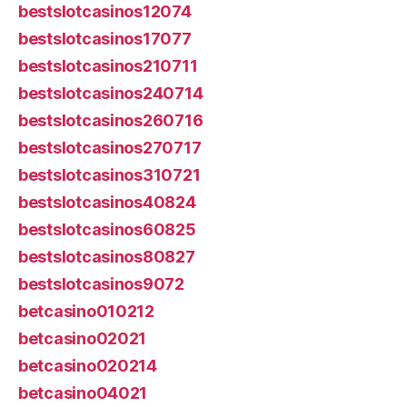
bestslotcasinos12074
bestslotcasinos17077
bestslotcasinos210711
bestslotcasinos240714
bestslotcasinos260716
bestslotcasinos270717
bestslotcasinos310721
bestslotcasinos40824
bestslotcasinos60825
bestslotcasinos80827
bestslotcasinos9072
betcasino010212
betcasino02021
betcasino020214
betcasino04021