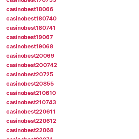
casinobest18066
casinobest180740
casinobest180741
casinobest19067
casinobest19068
casinobest20069
casinobest200742
casinobest20725
casinobest20855
casinobest210610
casinobest210743
casinobest220611
casinobest220612
casinobest22068