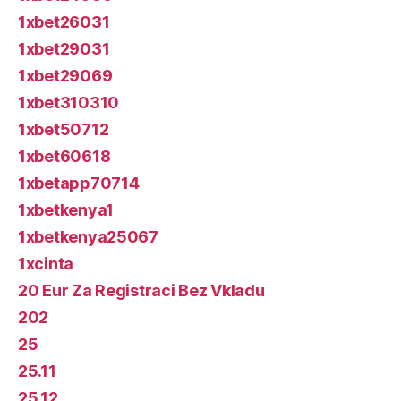
1xbet26031
1xbet29031
1xbet29069
1xbet310310
1xbet50712
1xbet60618
1xbetapp70714
1xbetkenya1
1xbetkenya25067
1xcinta
20 Eur Za Registraci Bez Vkladu
202
25
25.11
25.12