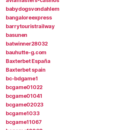
aviamasters-casinos
babydogsvondahlem
bangaloreexpress
barrytouristrailway
basunen
batwinner28032
bauhutte-g.com
Baxterbet España
Baxterbet spain
bc-bdgame1
bcgame01022
bcgame01041
bcgame02023
bcgame1033
bcgame11067