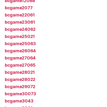
bcgame12068
bcgame2077
bcgame22061
bcgame23061
bcgame24062
bcgame25021
bcgame25063
bcgame26064
bcgame27064
bcgame27065
bcgame28021
bcgame28022
bcgame29072
bcgame30073
bcgame3043