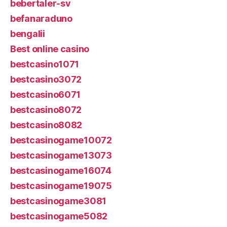
bebertaler-sv
befanaraduno
bengalii
Best online casino
bestcasino1071
bestcasino3072
bestcasino6071
bestcasino8072
bestcasino8082
bestcasinogame10072
bestcasinogame13073
bestcasinogame16074
bestcasinogame19075
bestcasinogame3081
bestcasinogame5082