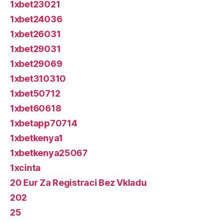
1xbet23021
1xbet24036
1xbet26031
1xbet29031
1xbet29069
1xbet310310
1xbet50712
1xbet60618
1xbetapp70714
1xbetkenya1
1xbetkenya25067
1xcinta
20 Eur Za Registraci Bez Vkladu
202
25