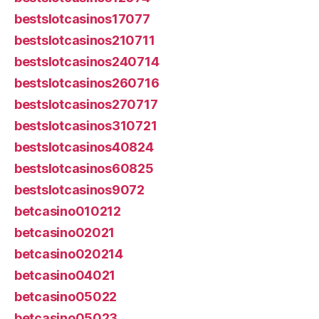
bestslotcasinos17077
bestslotcasinos210711
bestslotcasinos240714
bestslotcasinos260716
bestslotcasinos270717
bestslotcasinos310721
bestslotcasinos40824
bestslotcasinos60825
bestslotcasinos9072
betcasino010212
betcasino02021
betcasino020214
betcasino04021
betcasino05022
betcasino05023