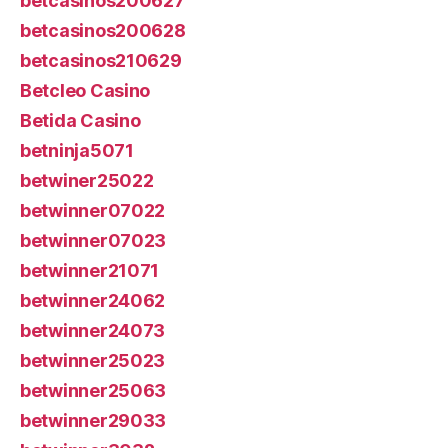
betcasinos200627
betcasinos200628
betcasinos210629
Betcleo Casino
Betida Casino
betninja5071
betwiner25022
betwinner07022
betwinner07023
betwinner21071
betwinner24062
betwinner24073
betwinner25023
betwinner25063
betwinner29033