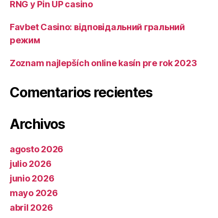
RNG у Pin UP casino
Favbet Casino: відповідальний гральний
режим
Zoznam najlepších online kasín pre rok 2023
Comentarios recientes
Archivos
agosto 2026
julio 2026
junio 2026
mayo 2026
abril 2026