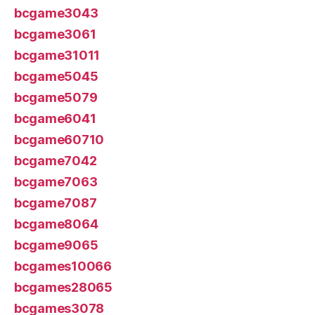
bcgame3043
bcgame3061
bcgame31011
bcgame5045
bcgame5079
bcgame6041
bcgame60710
bcgame7042
bcgame7063
bcgame7087
bcgame8064
bcgame9065
bcgames10066
bcgames28065
bcgames3078