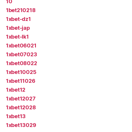
10
1bet210218
1xbet-dz1
1xbet-jap
1xbet-lk1
1xbet06021
1xbet07023
1xbet08022
1xbet10025
1xbet11026
1xbet12
1xbet12027
1xbet12028
1xbet13
1xbet13029