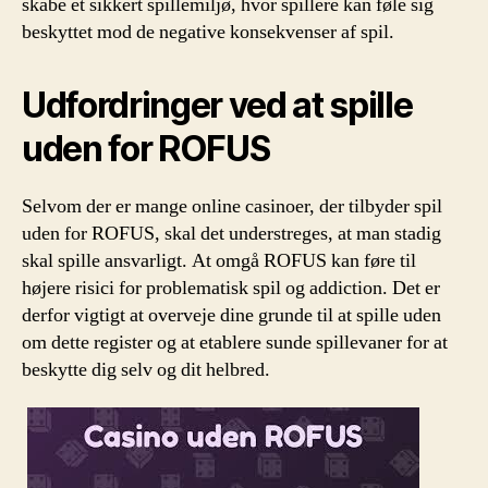
skabe et sikkert spillemiljø, hvor spillere kan føle sig
beskyttet mod de negative konsekvenser af spil.
Udfordringer ved at spille
uden for ROFUS
Selvom der er mange online casinoer, der tilbyder spil
uden for ROFUS, skal det understreges, at man stadig
skal spille ansvarligt. At omgå ROFUS kan føre til
højere risici for problematisk spil og addiction. Det er
derfor vigtigt at overveje dine grunde til at spille uden
om dette register og at etablere sunde spillevaner for at
beskytte dig selv og dit helbred.