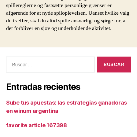
spillereglerne og fastsætte personlige grænser er
afgørende for at nyde spiloplevelsen. Uanset hvilke valg
du træffer, skal du altid spille ansvarligt og sørge for, at
det forbliver en sjov og underholdende aktivitet.
Buscar:
Entradas recientes
Sube tus apuestas: las estrategias ganadoras
en winum argentina
favorite article 167398