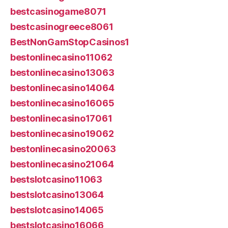
bestcasinogame8071
bestcasinogreece8061
BestNonGamStopCasinos1
bestonlinecasino11062
bestonlinecasino13063
bestonlinecasino14064
bestonlinecasino16065
bestonlinecasino17061
bestonlinecasino19062
bestonlinecasino20063
bestonlinecasino21064
bestslotcasino11063
bestslotcasino13064
bestslotcasino14065
bestslotcasino16066