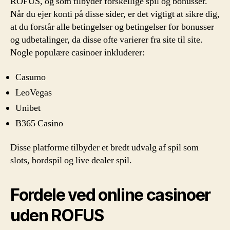
ROFUS, og som tilbyder forskellige spil og bonusser.
Når du ejer konti på disse sider, er det vigtigt at sikre dig,
at du forstår alle betingelser og betingelser for bonusser
og udbetalinger, da disse ofte varierer fra site til site.
Nogle populære casinoer inkluderer:
Casumo
LeoVegas
Unibet
B365 Casino
Disse platforme tilbyder et bredt udvalg af spil som
slots, bordspil og live dealer spil.
Fordele ved online casinoer
uden ROFUS