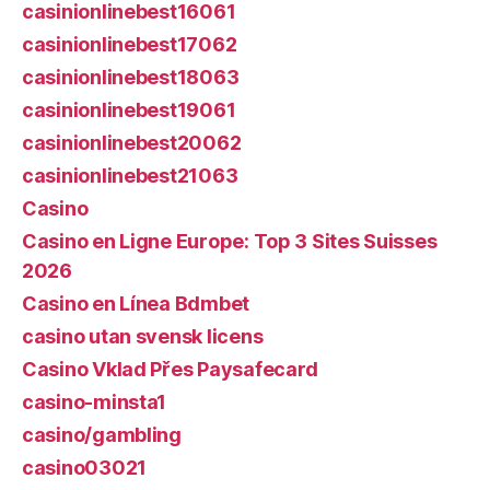
casinionlinebest16061
casinionlinebest17062
casinionlinebest18063
casinionlinebest19061
casinionlinebest20062
casinionlinebest21063
Casino
Casino en Ligne Europe: Top 3 Sites Suisses
2026
Casino en Línea Bdmbet
casino utan svensk licens
Casino Vklad Přes Paysafecard
casino-minsta1
casino/gambling
casino03021