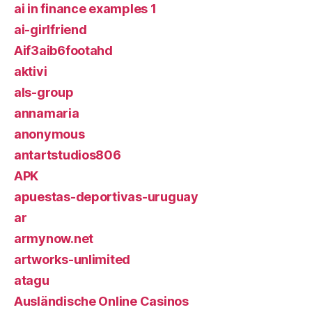
ai in finance examples 1
ai-girlfriend
Aif3aib6footahd
aktivi
als-group
annamaria
anonymous
antartstudios806
APK
apuestas-deportivas-uruguay
ar
armynow.net
artworks-unlimited
atagu
Ausländische Online Casinos