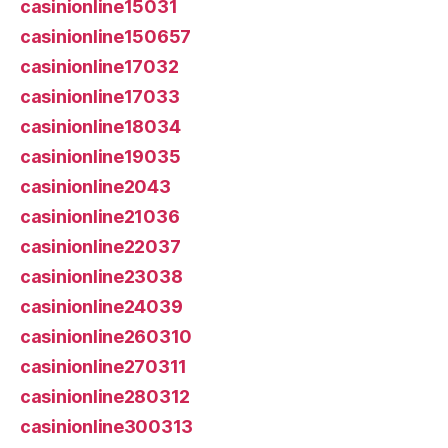
casinionline15031
casinionline150657
casinionline17032
casinionline17033
casinionline18034
casinionline19035
casinionline2043
casinionline21036
casinionline22037
casinionline23038
casinionline24039
casinionline260310
casinionline270311
casinionline280312
casinionline300313